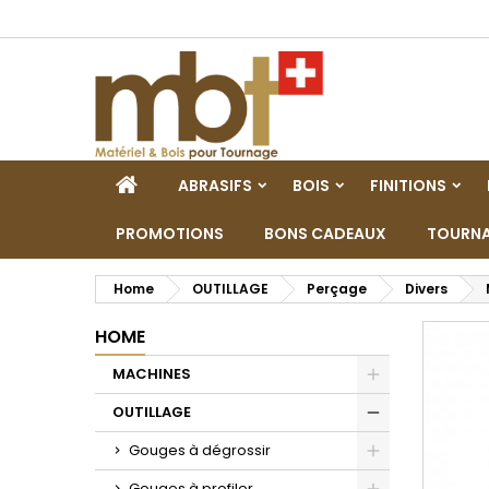
M
C
A
add_circle_outline
De
No
dei
HOME
ABRASIFS
BOIS
FINITIONS
PROMOTIONS
BONS CADEAUX
TOURNA
Home
OUTILLAGE
Perçage
Divers
HOME
MACHINES
Toggle
OUTILLAGE
Toggle
Gouges à dégrossir
Toggle
Gouges à profiler