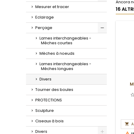
Ancora ne
Toggle
Mesurer et tracer
16 ALT
Eclairage
Perçage
Toggle
Lames interchangeables -
Mèches courtes
Mèches à noeuds
Lames interchangeables -
Mèches longues
Divers
M
Tourner des boules
PROTECTIONS
Sculpture
Ciseaux à bois
A

Divers

U