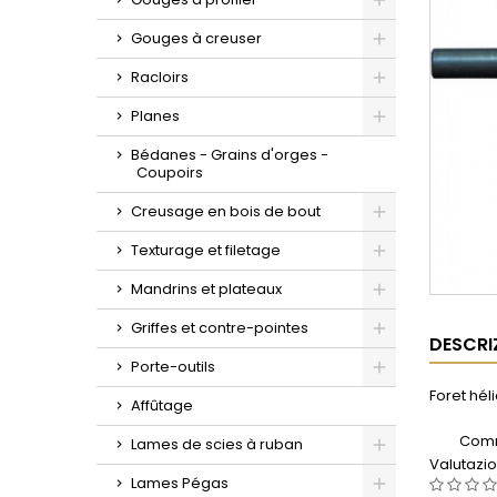
Toggle
Gouges à creuser
Toggle
Racloirs
Toggle
Planes
Toggle
Bédanes - Grains d'orges -
Coupoirs
Creusage en bois de bout
Toggle
Texturage et filetage
Toggle
Mandrins et plateaux
Toggle
Griffes et contre-pointes
DESCRI
Toggle
Porte-outils
Toggle
Foret hél
Affûtage
Comm
Lames de scies à ruban
Valutazi
Toggle
Lames Pégas