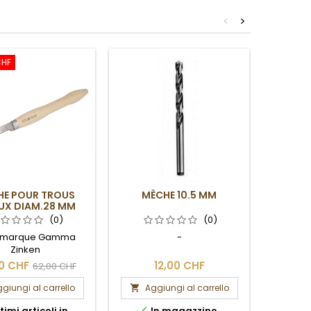
<
>
CHF
HE POUR TROUS
MÈCHE 10.5 MM
MÈ
UX DIAM.28 MM
(0)
(0)
a marque Gamma
-
Zinken
0 CHF
12,00 CHF
62,00 CHF
giungi al carrello
Aggiungi al carrello
Ag




timi articoli in
In magazzino
I