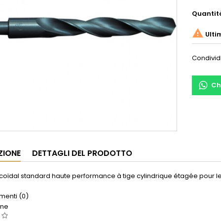
Quantit

Ulti
Condivid
Ch
ZIONE
DETTAGLI DEL PRODOTTO
icoïdal standard haute performance à tige cylindrique étagée pour l
enti (0)
one