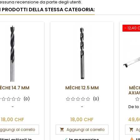
ssuna recensione da parte degli utenti.
RI PRODOTTI DELLA STESSA CATEGORIA:
- 12,40 
ÈCHE 14.7 MM
MÈCHE 12.5 MM
MÈC
AXIA
(0)
(0)
-
-
De l
18,00 CHF
18,00 CHF
49,6
ggiungi al carrello
Aggiungi al carrello
Ag




ltimi articoli in
In magazzino
Ul