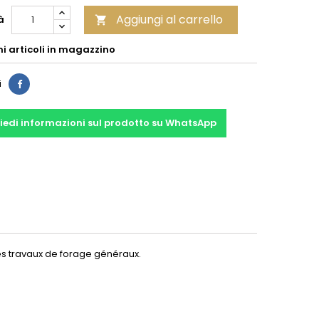
Aggiungi al carrello
à

mi articoli in magazzino
Condividi
i
iedi informazioni sul prodotto su WhatsApp
es travaux de forage généraux.