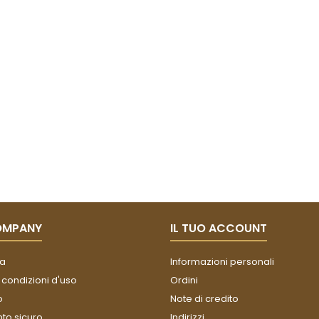
OMPANY
IL TUO ACCOUNT
a
Informazioni personali
 condizioni d'uso
Ordini
o
Note di credito
o sicuro
Indirizzi