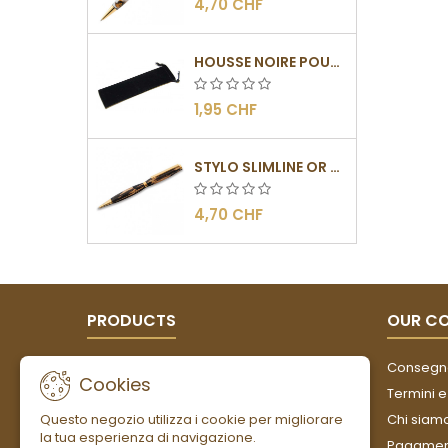
4,70 CHF
HOUSSE NOIRE POUR STYLOS
1,95 CHF
STYLO SLIMLINE OR - BARRETTE PLATE
4,70 CHF
PRODUCTS
OUR C
Offerte
Consegn
Cookies
Nuovi prodotti
Termini e
Questo negozio utilizza i cookie per migliorare
Più venduti
Chi siam
la tua esperienza di navigazione.
Pagament