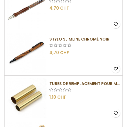
4,70 CHF
favorite_border
STYLO SLIMLINE CHROMÉ NOIR
4,70 CHF
favorite_border
TUBES DE REMPLACEMENT POUR MÉCANISMES SLIMLINE
1,10 CHF
favorite_border