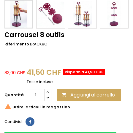
Carrousel 8 outils
Riferimento
LRACK8C
-
41,50 CHF
Risparmia 41,50 CHF
83,00 CHF
Tasse incluse
Aggiungi al carrello
Quantità


Ultimi articoli in magazzino
Condividi
Condividi