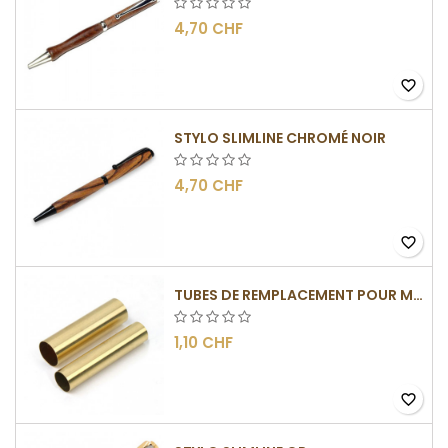
4,70 CHF
favorite_border
STYLO SLIMLINE CHROMÉ NOIR
4,70 CHF
favorite_border
TUBES DE REMPLACEMENT POUR MÉCANISMES SLIMLINE
1,10 CHF
favorite_border