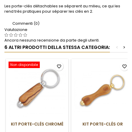
Les porte-clés détachables se séparent au milieu, ce qui les
rend très pratiques pour séparer les clés en 2.
Commenti (0)
Valutazione
Ancora nessuna recensione da parte degli utenti.
6 ALTRI PRODOTTI DELLA STESSA CATEGORIA:
<
>
Non disponibile
favorite_border
favorite_border
KIT PORTE-CLÉS CHROMÉ
KIT PORTE-CLÉS OR