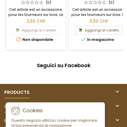
(0)
(0)
Cet article est un accessoire
Cet article est un accessoire
pour les tourneurs sur bois. Le
pour les tourneurs sur bois. Le
bois que vous voyez sur les
bois que vous voyez sur les
3,50 CHF
3,50 CHF
photos n'est pas livré avec.
photos n'est pas livré avec.
Aggiungi al carrello
Aggiungi al carrello




Non disponibile
In magazzino
Seguici su Facebook

PRODUCTS

OUR COMPANY
Cookies

IL TUO ACCOUNT
Questo negozio utilizza i cookie per migliorare
la tua esperienza di navigazione.