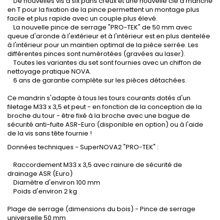
De nouvelles vis à six pans creux et une nouvelle clé à manche
en T pour la fixation de la pince permettent un montage plus
facile et plus rapide avec un couple plus élevé.
La nouvelle pince de serrage "PRO-TEK" de 50 mm avec
queue d'aronde à l'extérieur et à l'intérieur est en plus dentelée
à l'intérieur pour un maintien optimal de la pièce serrée. Les
différentes pinces sont numérotées (gravées au laser).
Toutes les variantes du set sont fournies avec un chiffon de
nettoyage pratique NOVA.
6 ans de garantie complète sur les pièces détachées.
Ce mandrin s'adapte à tous les tours courants dotés d'un
filetage M33 x 3,5 et peut - en fonction de la conception de la
broche du tour - être fixé à la broche avec une bague de
sécurité anti-fuite ASR-Euro (disponible en option) ou à l'aide
de la vis sans tête fournie !
Données techniques - SuperNOVA2 "PRO-TEK" :
Raccordement M33 x 3,5 avec rainure de sécurité de
drainage ASR (Euro)
Diamètre d'environ 100 mm
Poids d'environ 2 kg
Plage de serrage (dimensions du bois) - Pince de serrage
universelle 50 mm