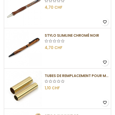
4,70 CHF
favorite_border
STYLO SLIMLINE CHROMÉ NOIR
4,70 CHF
favorite_border
TUBES DE REMPLACEMENT POUR MÉCANISMES SLIMLINE
1,10 CHF
favorite_border