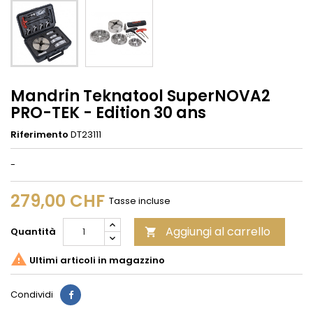
Mandrin Teknatool SuperNOVA2
PRO-TEK - Edition 30 ans
Riferimento
DT23111
-
279,00 CHF
Tasse incluse
Aggiungi al carrello
Quantità


Ultimi articoli in magazzino
Condividi
Condividi