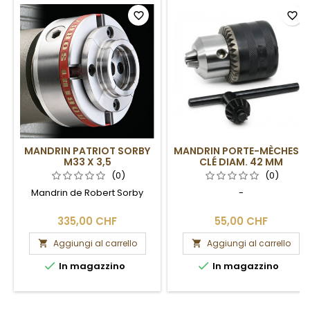
favorite_border
favorite_border
MANDRIN PATRIOT SORBY
MANDRIN PORTE-MÈCHES À
M33 X 3,5
CLÉ DIAM. 42 MM
(0)
(0)
Mandrin de Robert Sorby
-
335,00 CHF
55,00 CHF
Aggiungi al carrello
Aggiungi al carrello




In magazzino
In magazzino