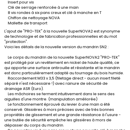
Insert pour vis
Clé de serrage renforcée à une main
8 vis rondes à six pans creux et clé à manche en T
Chiffon de nettoyage NOVA
Mallette de transport
L'ajout de "PRO-TEK" à la nouvelle SuperNOVA2 est synonyme
de technologie et de fabrication professionnelles et du mot
"protection".
Voici les détails de la nouvelle version du mandrin SN2 :
Le corps du mandrin de la nouvelle SuperNOVA2 "PRO-TEK"
est protégé par un revêtement en nickel de haute qualité, ce
qui apporte une surface antirouille et résistante et le mandrin
est donc particulièrement adapté au tournage du bois humide.
Raccordement M33 x 3,5 (filetage direct - aucun insert fileté
séparé n'est nécessaire !) avec rainure de sécurité de
drainage ASR (Euro).
Les mâchoires se ferment intuitivement dans le sens des
aiguilles d'une montre. (manipulation améliorée)
Le fonctionnement éprouvé du levier à une main a été
conservé. Glissières à mors précises avec de très bonnes
propriétés de glissement et une grande résistance à l'usure -
une butée de sécurité empêche les glissières à mors de
dépasser du corps du mandrin.