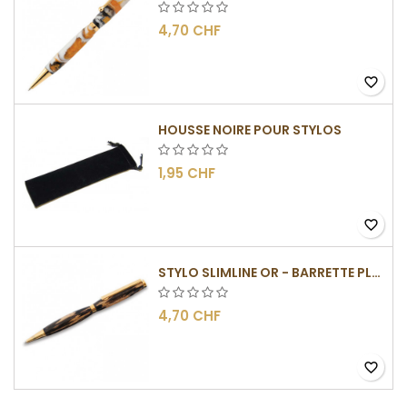
4,70 CHF
favorite_border
HOUSSE NOIRE POUR STYLOS
1,95 CHF
favorite_border
STYLO SLIMLINE OR - BARRETTE PLATE
4,70 CHF
favorite_border