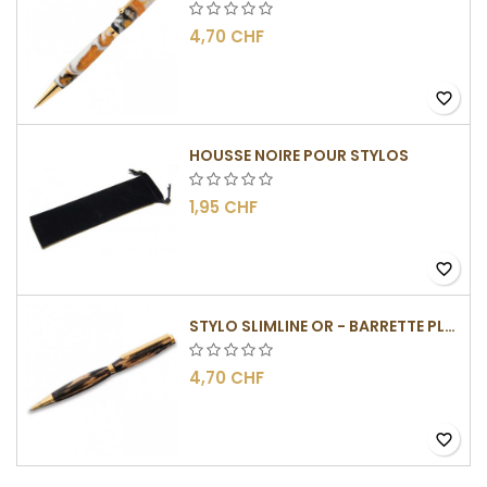
4,70 CHF
favorite_border
HOUSSE NOIRE POUR STYLOS
1,95 CHF
favorite_border
STYLO SLIMLINE OR - BARRETTE PLATE
4,70 CHF
favorite_border