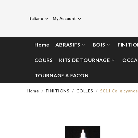
Italiano
My Account


Home
ABRASIFS
BOIS
FINITI


COURS
KITS DE TOURNAGE
OCCA

TOURNAGE A FACON
Home
FINITIONS
COLLES
5011 Colle cyanoac