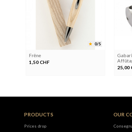


0/5
0/5


llant
Frêne
Gabari
Affûta
1,50 CHF
Prezzo
25,00
P
PRODUCTS
OUR C
Prices drop
Consegn