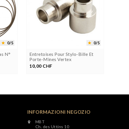


0/5
0/5


as N°
Entretoises Pour Stylo-Bille Et
Porte
Porte-Mines Vertex
Powe
10,00 CHF
Prezzo
39,00
INFORMAZIONI NEGOZIO
MBT

Ch. des Uttins 10