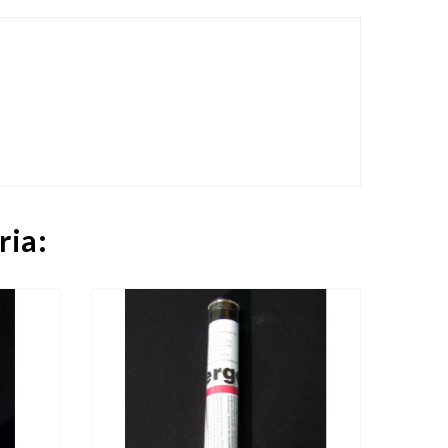
ria:

