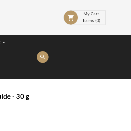
My Cart

Items
(0)
E

ide - 30 g