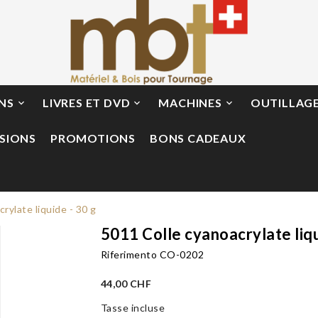
ONS
LIVRES ET DVD
MACHINES
OUTILLAG



SIONS
PROMOTIONS
BONS CADEAUX
rylate liquide - 30 g
5011 Colle cyanoacrylate liqu
Riferimento
CO-0202
44,00 CHF
Tasse incluse