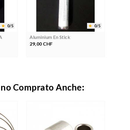


0/5
0/5


A
Aluminium En Stick
5011 
- 20 G
29,00 CHF
Prezzo
29,00
anno Comprato Anche:

