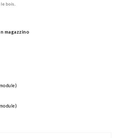
le bois.
 in magazzino
 module)
 module)