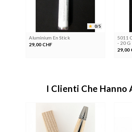


0/5
0/5


A
Aluminium En Stick
5011 C
- 20 G
29,00 CHF
Prezzo
29,00
P
I Clienti Che Hanno

