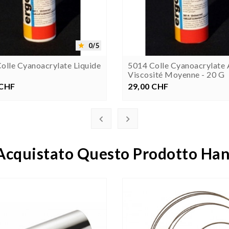




0/5

olle Cyanoacrylate Liquide
5014 Colle Cyanoacrylate 
Viscosité Moyenne - 20 G
 CHF
rezzo
29,00 CHF
Prezzo


 Acquistato Questo Prodotto H
