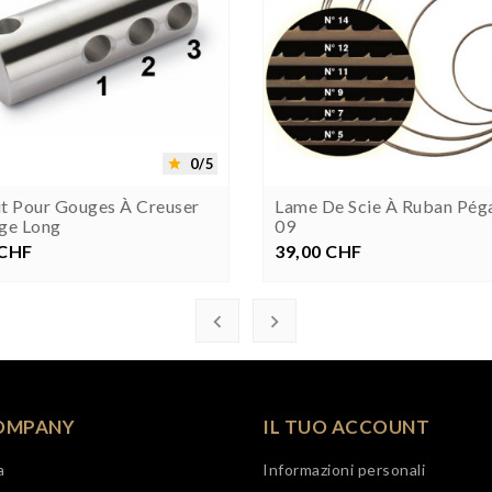




0/5

t Pour Gouges À Creuser
Lame De Scie À Ruban Pég
ge Long
09
 CHF
rezzo
39,00 CHF
Prezzo


OMPANY
IL TUO ACCOUNT
a
Informazioni personali