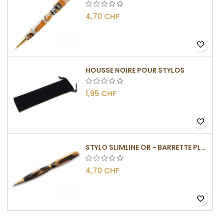
4,70 CHF
favorite_border
HOUSSE NOIRE POUR STYLOS
1,95 CHF
favorite_border
STYLO SLIMLINE OR - BARRETTE PLATE
4,70 CHF
favorite_border