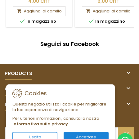
4,00 CHF
6,00 CHF
Aggiungi al carrello
Aggiungi al carrello




In magazzino
In magazzino
Seguici su Facebook

PRODUCTS

OUR COMPANY
Cookies

IL TUO ACCOUNT
Questo negozio utilizza i cookie per migliorare
la tua esperienza di navigazione.
Per ulteriori informazioni, consulta la nostra
NEWSLETTER
Informativa sulla privacy
.
Uscita
Accettare