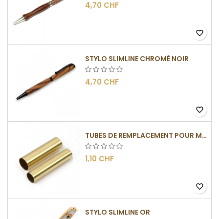
4,70 CHF
favorite_border
STYLO SLIMLINE CHROMÉ NOIR
4,70 CHF
favorite_border
TUBES DE REMPLACEMENT POUR MÉCANISMES SLIMLINE
1,10 CHF
favorite_border
STYLO SLIMLINE OR