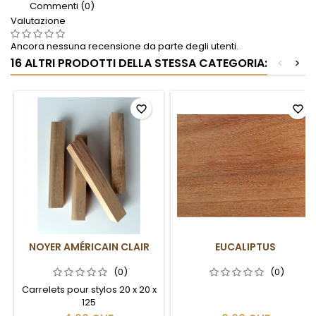
Commenti (0)
Valutazione
Ancora nessuna recensione da parte degli utenti.
16 ALTRI PRODOTTI DELLA STESSA CATEGORIA:
<
>
favorite_border
favorite_border
NOYER AMÉRICAIN CLAIR
EUCALIPTUS
(0)
(0)
Carrelets pour stylos 20 x 20 x
125