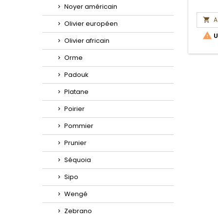
Noyer américain
A

Olivier européen

U
Olivier africain
Orme
Padouk
Platane
Poirier
Pommier
Prunier
Séquoia
Sipo
Wengé
Zebrano