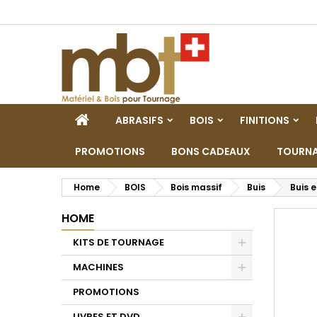
M
C
A
add_circle_outline
De
No
dei
HOME
ABRASIFS
BOIS
FINITIONS
PROMOTIONS
BONS CADEAUX
TOURNA
Home
BOIS
Bois massif
Buis
Buis e
HOME
KITS DE TOURNAGE
Toggle
MACHINES
Toggle
PROMOTIONS
LIVRES ET DVD