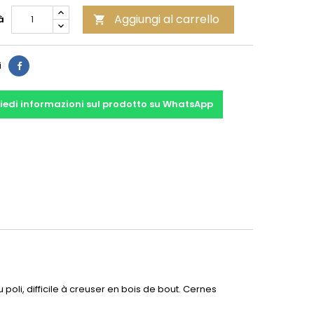
Aggiungi al carrello
à

Condividi
i
iedi informazioni sul prodotto su WhatsApp
oli, difficile à creuser en bois de bout. Cernes