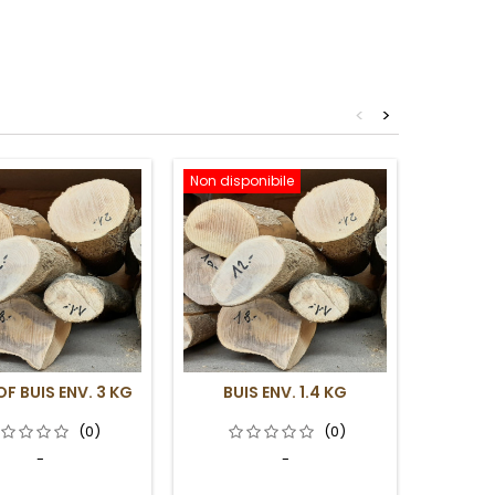
<
>
Non disponibile
F BUIS ENV. 3 KG
BUIS ENV. 1.4 KG
RA
(0)
(0)
-
-