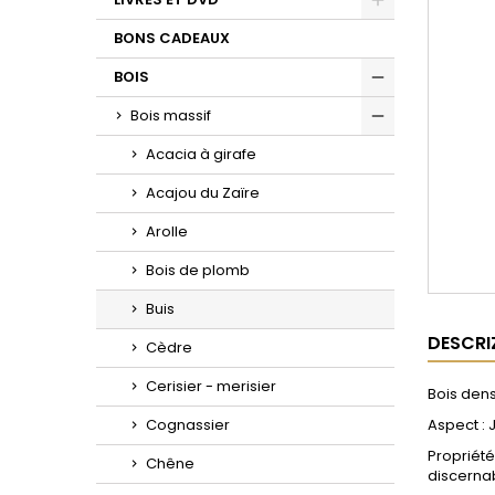
Toggle
BONS CADEAUX
BOIS
Toggle
Bois massif
Toggle
Acacia à girafe
Acajou du Zaïre
Arolle
Bois de plomb
Buis
DESCRI
Cèdre
Cerisier - merisier
Bois dense
Cognassier
Aspect : 
Propriété
Chêne
discernab