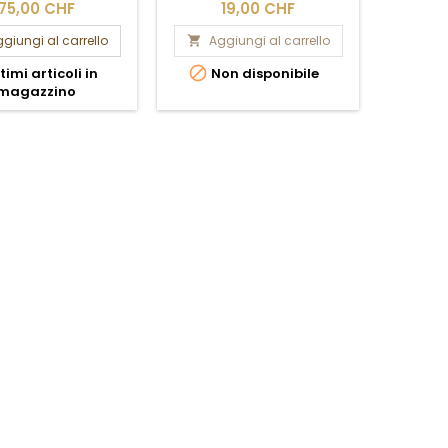
75,00 CHF
19,00 CHF
1
giungi al carrello
Aggiungi al carrello
Ag




timi articoli in
Non disponibile
Ult
magazzino