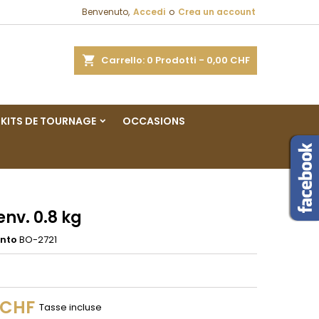
Benvenuto,
Accedi
o
Crea un account
×
×
×
a
Carrello
0
Prodotti -
0,00 CHF
sta
KITS DE TOURNAGE
OCCASIONS
i
i
env. 0.8 kg
ento
BO-2721
0 CHF
Tasse incluse