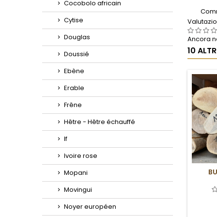
Cocobolo africain
Comm
Cytise
Valutazi
Douglas
Ancora ne
10 ALT
Doussié
Ebène
Erable
Frêne
Hêtre - Hêtre échauffé
If
Ivoire rose
BU
Mopani
Movingui
Noyer européen