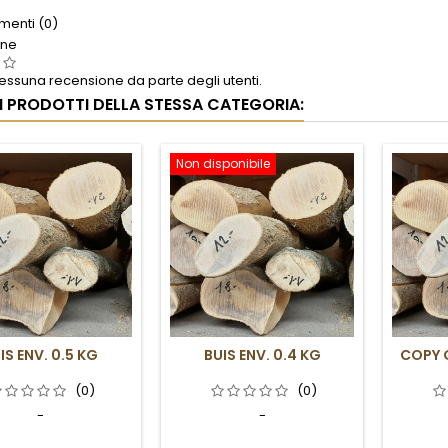
enti (0)
one
ssuna recensione da parte degli utenti.
RI PRODOTTI DELLA STESSA CATEGORIA:
Non disponibile
IS ENV. 0.5 KG
BUIS ENV. 0.4 KG
COPY O
(0)
(0)
-
-