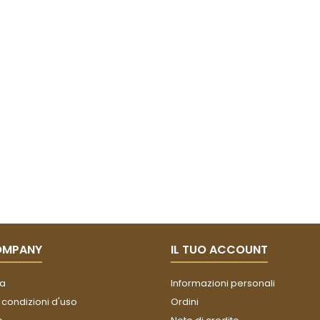
OMPANY
IL TUO ACCOUNT
a
Informazioni personali
 condizioni d'uso
Ordini