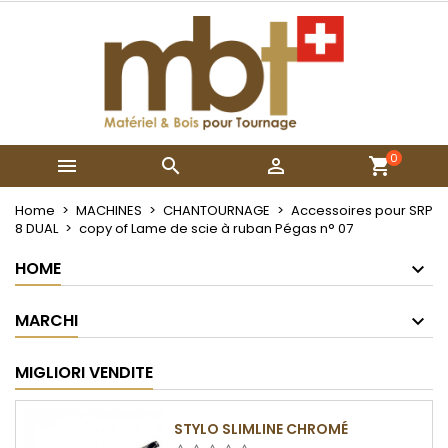
×
×
×
My wishlists
Crea lista dei desideri
Accedi
Create new list
add_circle_outline
Devi avere effettuato l'accesso per salvare dei
Nome lista dei desideri
prodotti nella tua lista dei desideri.
0



Annulla
Accedi
Annulla
Crea lista dei desideri
Home
MACHINES
CHANTOURNAGE
Accessoires pour SRP
8 DUAL
copy of Lame de scie à ruban Pégas n° 07
HOME
MARCHI
MIGLIORI VENDITE
STYLO SLIMLINE CHROMÉ