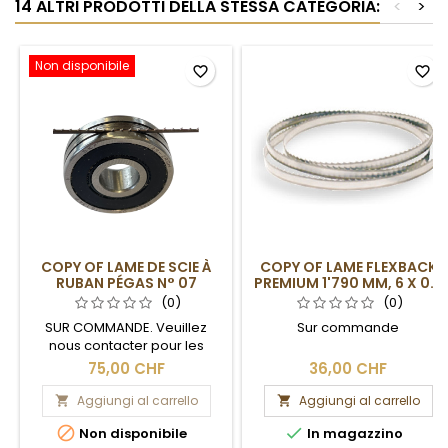
14 ALTRI PRODOTTI DELLA STESSA CATEGORIA:
<
>
Non disponibile
favorite_border
favorite_border
COPY OF LAME DE SCIE À
COPY OF LAME FLEXBACK
RUBAN PÉGAS N° 07
PREMIUM 1'790 MM, 6 X 0.5
MM, 6DPP
(0)
(0)
SUR COMMANDE. Veuillez
Sur commande
nous contacter pour les
délais de livraison.
75,00 CHF
36,00 CHF
Aggiungi al carrello
Aggiungi al carrello




Non disponibile
In magazzino