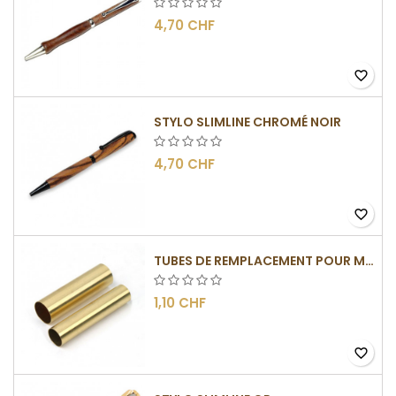
4,70 CHF
favorite_border
STYLO SLIMLINE CHROMÉ NOIR
4,70 CHF
favorite_border
TUBES DE REMPLACEMENT POUR MÉCANISMES SLIMLINE
1,10 CHF
favorite_border