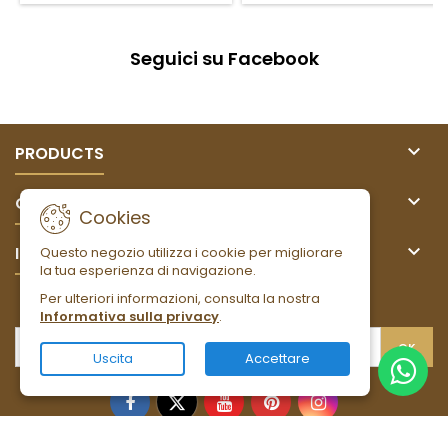
Seguici su Facebook

PRODUCTS

OUR COMPANY
Cookies

IL TUO ACCOUNT
Questo negozio utilizza i cookie per migliorare
la tua esperienza di navigazione.
Per ulteriori informazioni, consulta la nostra
NEWSLETTER
Informativa sulla privacy
.
Uscita
Accettare
Facebook
Twitter
YouTube
Pinterest
Instagram