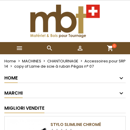
×
×
×
My wishlists
Crea lista dei desideri
Accedi
Create new list
add_circle_outline
Devi avere effettuato l'accesso per salvare dei
Nome lista dei desideri
prodotti nella tua lista dei desideri.
0



Annulla
Accedi
Annulla
Crea lista dei desideri
Home
MACHINES
CHANTOURNAGE
Accessoires pour SRP
14
copy of Lame de scie à ruban Pégas n° 07
HOME
MARCHI
MIGLIORI VENDITE
STYLO SLIMLINE CHROMÉ