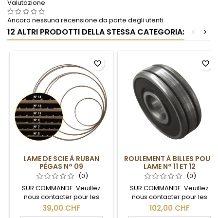
Valutazione
Ancora nessuna recensione da parte degli utenti.
12 ALTRI PRODOTTI DELLA STESSA CATEGORIA:
<
>
favorite_border
favorite_border
LAME DE SCIE À RUBAN
ROULEMENT À BILLES POUR
PÉGAS N° 09
LAME N° 11 ET 12
(0)
(0)
SUR COMMANDE. Veuillez
SUR COMMANDE. Veuillez
nous contacter pour les
nous contacter pour les
délais de livraison.
délais de livraison.
39,00 CHF
102,00 CHF