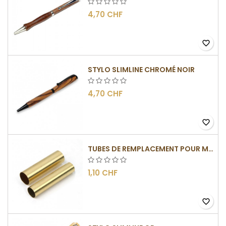
4,70 CHF
favorite_border
STYLO SLIMLINE CHROMÉ NOIR
4,70 CHF
favorite_border
TUBES DE REMPLACEMENT POUR MÉCANISMES SLIMLINE
1,10 CHF
favorite_border