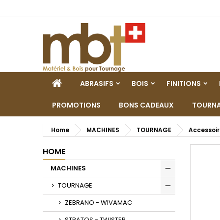
M
C
A
add_circle_outline
De
No
dei
HOME
ABRASIFS
BOIS
FINITIONS
PROMOTIONS
BONS CADEAUX
TOURNA
Home
MACHINES
TOURNAGE
Accessoir
HOME
MACHINES
Toggle
TOURNAGE
Toggle
ZEBRANO - WIVAMAC
STRATOS - TWISTER