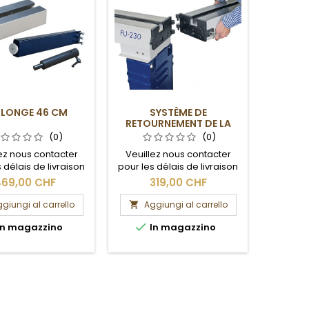
LLONGE 46 CM
SYSTÈME DE
SYSTÈ
RETOURNEMENT DE LA
RAPIDE
RALLONGE
(0)
(0)
ez nous contacter
Veuillez nous contacter
Veuill
 délais de livraison
pour les délais de livraison
pour les
es frais de port.
et les frais de port.
et l
69,00 CHF
319,00 CHF
2
giungi al carrello
Aggiungi al carrello
Ag




n magazzino
In magazzino
I