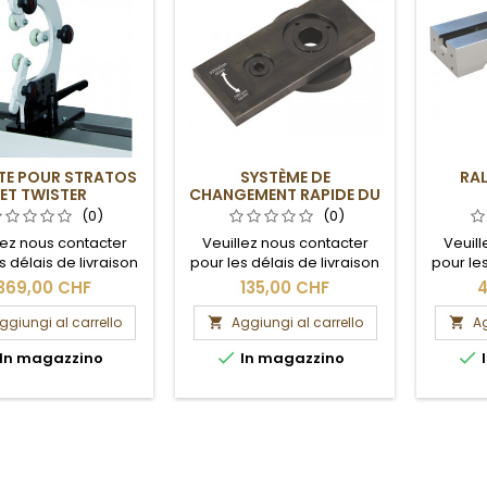
TE POUR STRATOS
SYSTÈME DE
RA
ET TWISTER
CHANGEMENT RAPIDE DU
PORTE-OUTIL
(0)
(0)
lez nous contacter
Veuillez nous contacter
Veuill
s délais de livraison
pour les délais de livraison
pour les
les frais de port.
et les frais de port.
et l
369,00 CHF
135,00 CHF
4
ggiungi al carrello
Aggiungi al carrello
Ag




In magazzino
In magazzino
I