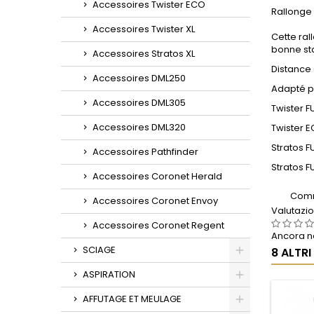
Accessoires Twister ECO
Rallonge 
Accessoires Twister XL
Cette ral
bonne sta
Accessoires Stratos XL
Distance
Accessoires DML250
Adapté po
Accessoires DML305
Twister 
Accessoires DML320
Twister 
Stratos 
Accessoires Pathfinder
Stratos F
Accessoires Coronet Herald
Comm
Accessoires Coronet Envoy
Valutazi
Accessoires Coronet Regent
Ancora ne
SCIAGE
8 ALTR
Toggle
ASPIRATION
Toggle
AFFUTAGE ET MEULAGE