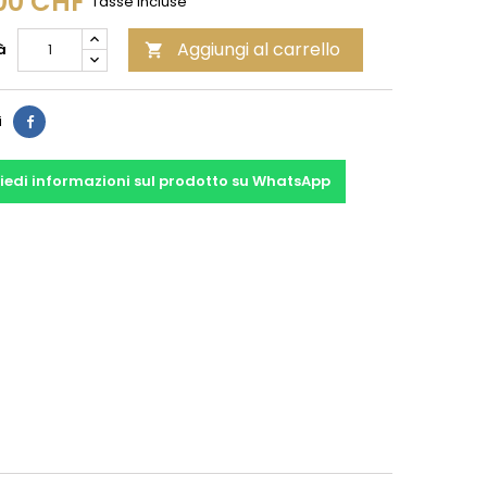
00 CHF
Tasse incluse
Aggiungi al carrello
à

Condividi
i
iedi informazioni sul prodotto su WhatsApp