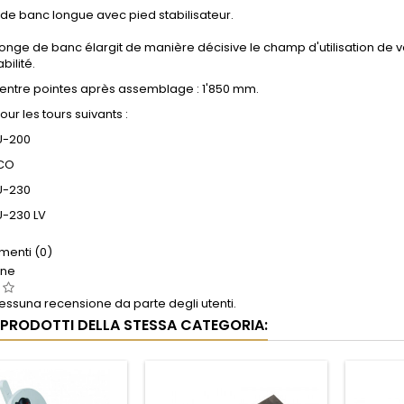
de banc longue avec pied stabilisateur.
longe de banc élargit de manière décisive le champ d'utilisation de vo
bilité.
 entre pointes après assemblage : 1'850 mm.
ur les tours suivants :
FU-200
ECO
FU-230
U-230 LV
enti (0)
one
ssuna recensione da parte degli utenti.
I PRODOTTI DELLA STESSA CATEGORIA: