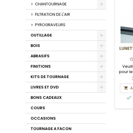
Toggle
CHANTOURNAGE
Toggle
FILTRATION DE L'AIR
PYROGRAVEURS
OUTILLAGE
Toggle
BOIS
LUNET
Toggle
ABRASIFS
Toggle
Veuil
FINITIONS
pour le
Toggle
KITS DE TOURNAGE
et 
Toggle
LIVRES ET DVD
A

Toggle

BONS CADEAUX
COURS
OCCASIONS
TOURNAGE A FACON