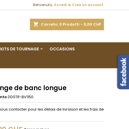
Benvenuto,
Accedi
o
Crea un account
×
×
×
a
Carrello
0
Prodotti -
0,00 CHF
sta
KITS DE TOURNAGE
OCCASIONS
i
i
onge de banc longue
ento
DDSTR-BV1150
nous contacter pour les délais de livraison et les frais de