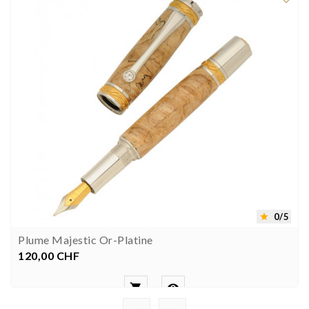
0/5

Plume Majestic Or-Platine
120,00 CHF
Prix

