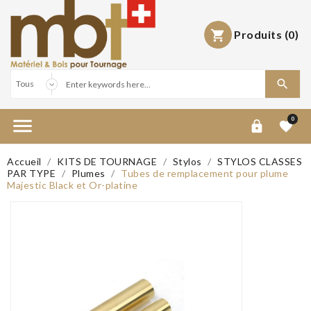
Produits
(0)



0


Accueil
KITS DE TOURNAGE
Stylos
STYLOS CLASSES
PAR TYPE
Plumes
Tubes de remplacement pour plume
Majestic Black et Or-platine