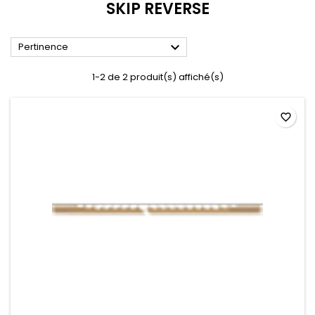
SKIP REVERSE

Pertinence
1-2 de 2 produit(s) affiché(s)
favorite_border