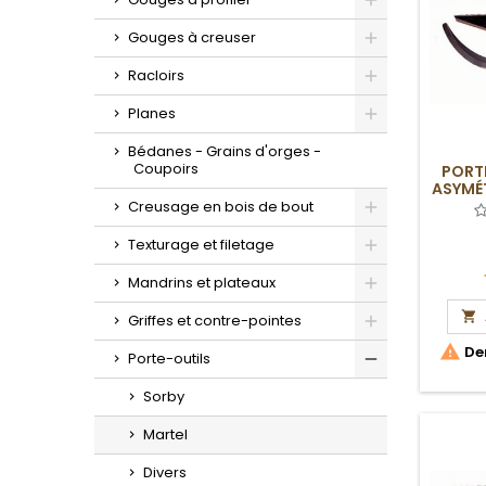
Toggle
Gouges à creuser
Toggle
Racloirs
Toggle
Planes
Toggle
Bédanes - Grains d'orges -
Coupoirs
PORT
ASYMÉT
Creusage en bois de bout
Toggle
Texturage et filetage
Toggle
Mandrins et plateaux
Toggle

Griffes et contre-pointes
Toggle

Der
Porte-outils
Toggle
Sorby
Martel
Divers