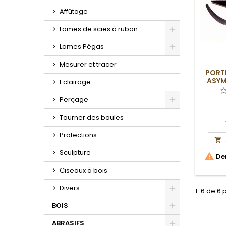
Affûtage
Lames de scies à ruban
Toggle
Lames Pégas
Toggle
Mesurer et tracer
PORT
ASYM
Eclairage
COURB
Perçage
Toggle
Tourner des boules
Protections

Sculpture

Der
Ciseaux à bois
Divers
1-6 de 6 
Toggle
BOIS
Toggle
ABRASIFS