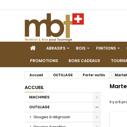
M
(
C
C
add_circle_outline
((
Vo
No
d'e
ACCUEIL
ABRASIFS
BOIS
FINITIONS
PROMOTIONS
BONS CADEAUX
TOURNA
Accueil
OUTILLAGE
Porte-outils
Martel
Marte
ACCUEIL
MACHINES
Il y a 6 pr
Toggle
OUTILLAGE
Toggle
Gouges à dégrossir
Toggle
Gouges à profiler