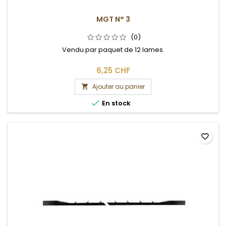
MGT N° 3
(0)
Vendu par paquet de 12 lames.
6,25 CHF
Ajouter au panier


En stock
favorite_border