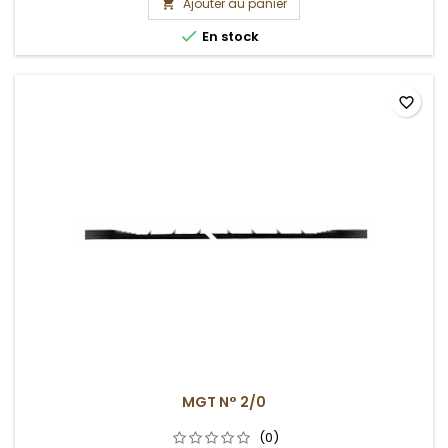
Ajouter au panier


En stock
favorite_border
MGT N° 2/0
(0)