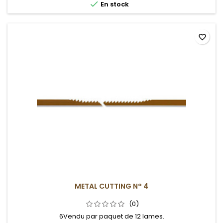

En stock
favorite_border
METAL CUTTING N° 4
(0)
6Vendu par paquet de 12 lames.