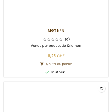
MGT N° 5
(0)
Vendu par paquet de 12 lames.
6,25 CHF
Ajouter au panier


En stock
favorite_border