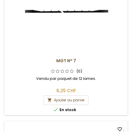
MGT N° 7
(0)
Vendu par paquet de 12 lames.
6,25 CHF
Ajouter au panier


En stock
favorite_border