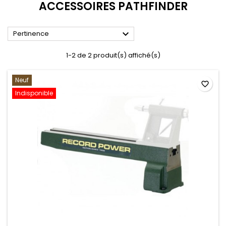
ACCESSOIRES PATHFINDER

Pertinence
1-2 de 2 produit(s) affiché(s)
Neuf
favorite_border
Indisponible