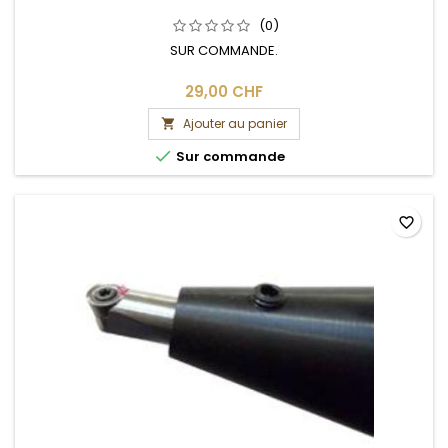
(0)
SUR COMMANDE.
29,00 CHF
Ajouter au panier


Sur commande
favorite_border