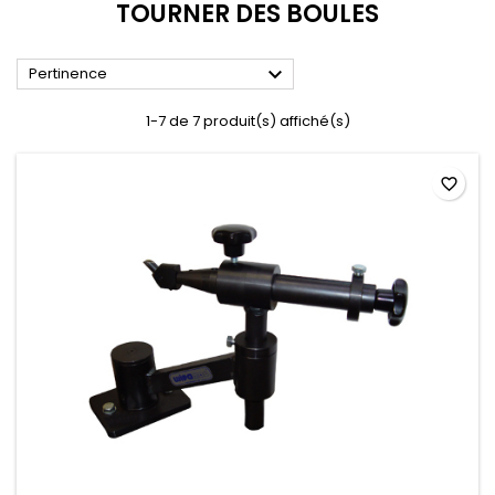
TOURNER DES BOULES

Pertinence
1-7 de 7 produit(s) affiché(s)
favorite_border