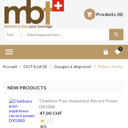
Produits
(0)



0


Accueil
OUTILLAGE
Gouges à dégrossir
Robert Sorby
NEW PRODUCTS
Charbons Pour Aspirateur Record Power
DX1000
Prix
47,00 CHF

0/5