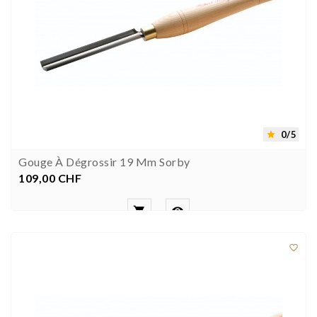
0/5

Gouge À Dégrossir 19 Mm Sorby
109,00 CHF
Prix


