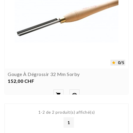
0/5

Gouge À Dégrossir 32 Mm Sorby
152,00 CHF
Prix


1-2 de 2 produit(s) affiché(s)
1