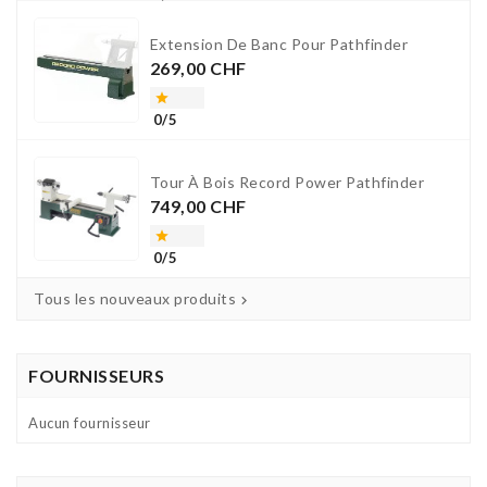
Extension De Banc Pour Pathfinder
Prix
269,00 CHF

0/5
Tour À Bois Record Power Pathfinder
Prix
749,00 CHF

0/5
Tous les nouveaux produits

FOURNISSEURS
Aucun fournisseur