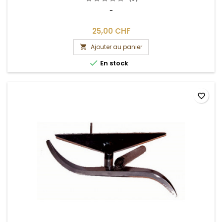
-
25,00 CHF
Ajouter au panier


En stock
favorite_border