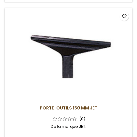
favorite_border
PORTE-OUTILS 150 MM JET
(0)
De la marque JET.