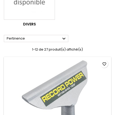
DIVERS

Pertinence
1-12 de 27 produit(s) affiché(s)
favorite_border