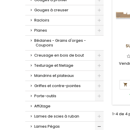
Toggle
Gouges à creuser
Toggle
Racloirs
Toggle
Planes
Toggle
Bédanes - Grains d'orges -
Coupoirs
SU
Creusage en bois de bout
Toggle
Vendu
Texturage et filetage
Toggle
Mandrins et plateaux
Toggle

Griffes et contre-pointes
Toggle
Porte-outils
Toggle
Affûtage
1-4 de 4 
Lames de scies à ruban
Toggle
Lames Pégas