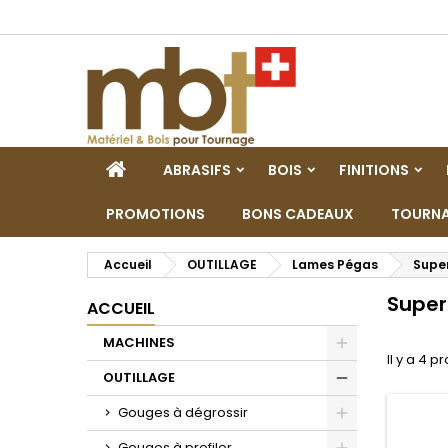
M
(
C
C
add_circle_outline
((
Vo
No
d'e
ACCUEIL
ABRASIFS
BOIS
FINITIONS
PROMOTIONS
BONS CADEAUX
TOURNA
Accueil
OUTILLAGE
Lames Pégas
Super
Super
ACCUEIL
MACHINES
Il y a 4 p
Toggle
OUTILLAGE
Toggle
Gouges à dégrossir
Toggle
Gouges à profiler