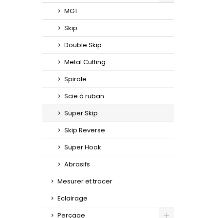
Toggle
MGT
Skip
Double Skip
Metal Cutting
Spirale
Scie à ruban
Super Skip
Skip Reverse
Super Hook
Abrasifs
Mesurer et tracer
Eclairage
Perçage