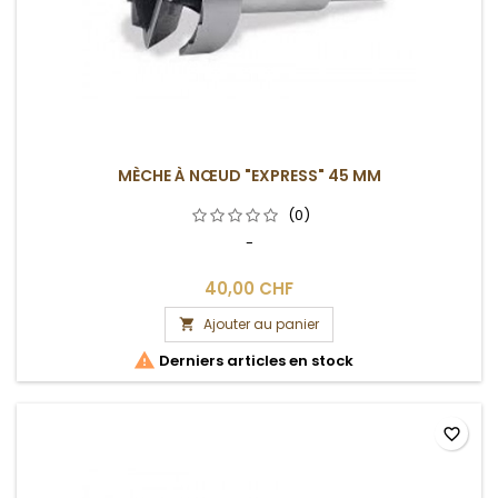
MÈCHE À NŒUD "EXPRESS" 45 MM
(0)
-
40,00 CHF
Ajouter au panier


Derniers articles en stock
favorite_border