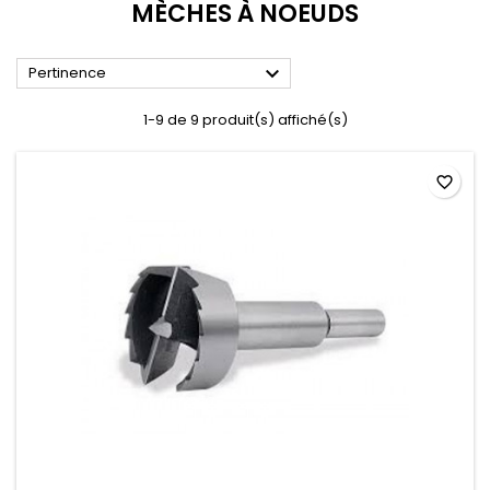
MÈCHES À NOEUDS

Pertinence
1-9 de 9 produit(s) affiché(s)
favorite_border