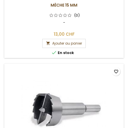
MÈCHE 15 MM
(0)
-
13,00 CHF
Ajouter au panier


En stock
favorite_border