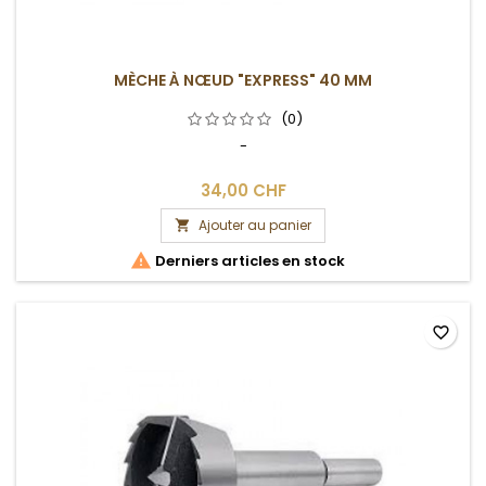
MÈCHE À NŒUD "EXPRESS" 40 MM
(0)
-
34,00 CHF
Ajouter au panier


Derniers articles en stock
favorite_border