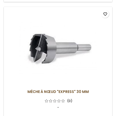
favorite_border
MÈCHE À NŒUD "EXPRESS" 30 MM
(0)
-