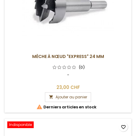
MÈCHE À NŒUD "EXPRESS" 24 MM
(0)
-
23,00 CHF
Ajouter au panier


Derniers articles en stock
Indisponible
favorite_border