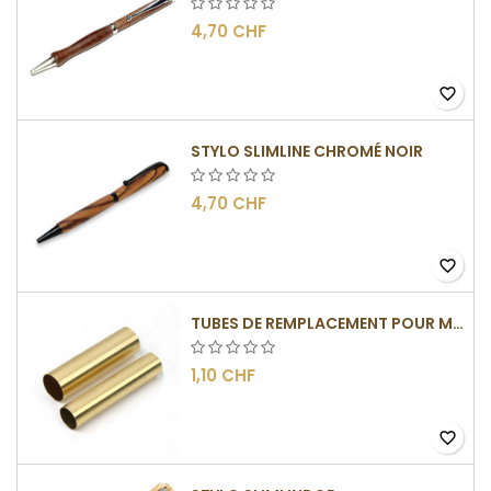
4,70 CHF
favorite_border
STYLO SLIMLINE CHROMÉ NOIR
4,70 CHF
favorite_border
TUBES DE REMPLACEMENT POUR MÉCANISME SLIMLINE
1,10 CHF
favorite_border