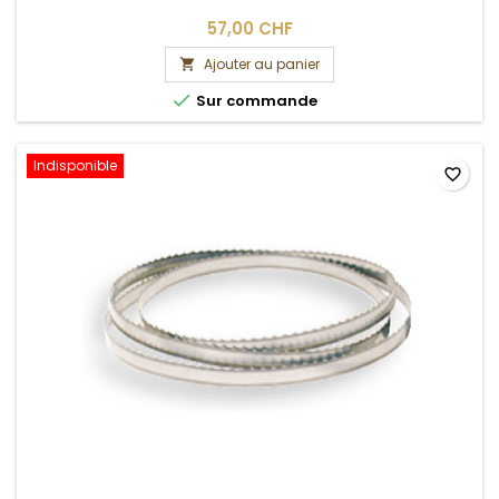
57,00 CHF
Ajouter au panier


Sur commande
Indisponible
favorite_border