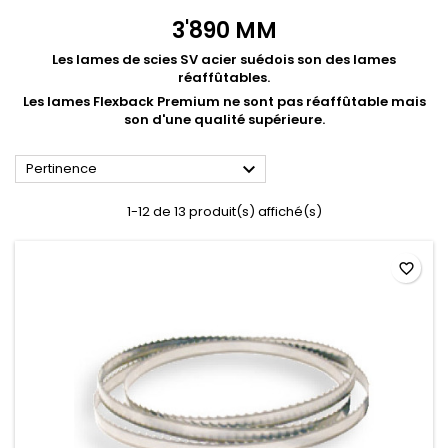
3'890 MM
Les lames de scies SV acier suédois son des lames
réaffûtables.
Les lames Flexback Premium ne sont pas réaffûtable mais
son d'une qualité supérieure.

Pertinence
1-12 de 13 produit(s) affiché(s)
favorite_border