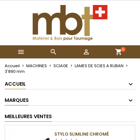
×
×
×
×
Mes listes
((modalTitle))
Créer une liste d'envies
Connexion
Créer une nouvelle liste
add_circle_outline
((confirmMessage))
Vous devez être connecté pour ajouter des produits
Nom de la liste d'envies
à votre liste d'envies.
((cancelText))
((modalDeleteText))
0



Annuler
Connexion
Annuler
Créer une liste d'envies
Accueil
MACHINES
SCIAGE
LAMES DE SCIES A RUBAN
3'890 mm
ACCUEIL
MARQUES
MEILLEURES VENTES
STYLO SLIMLINE CHROMÉ