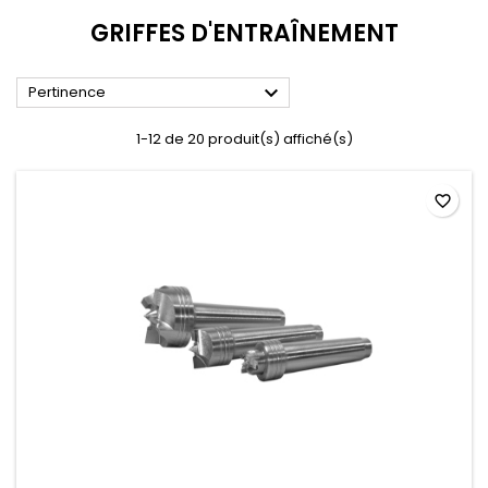
GRIFFES D'ENTRAÎNEMENT

Pertinence
1-12 de 20 produit(s) affiché(s)
favorite_border