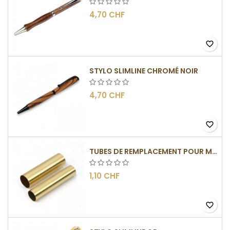
4,70 CHF
favorite_border
STYLO SLIMLINE CHROMÉ NOIR
4,70 CHF
favorite_border
TUBES DE REMPLACEMENT POUR MÉCANISME SLIMLINE
1,10 CHF
favorite_border