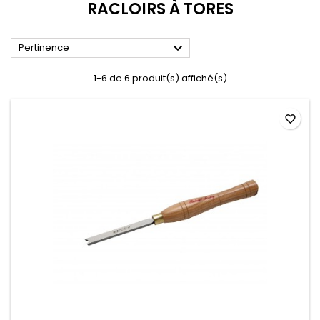
RACLOIRS À TORES

Pertinence
1-6 de 6 produit(s) affiché(s)
favorite_border