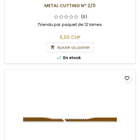
METAL CUTTING N° 2/0
(0)
7Vendu par paquet de 12 lames.
5,50 CHF
Ajouter au panier


En stock
favorite_border