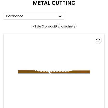
METAL CUTTING

Pertinence
1-3 de 3 produit(s) affiché(s)
favorite_border