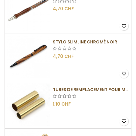
4,70 CHF
favorite_border
STYLO SLIMLINE CHROMÉ NOIR
4,70 CHF
favorite_border
TUBES DE REMPLACEMENT POUR MÉCANISME SLIMLINE
1,10 CHF
favorite_border