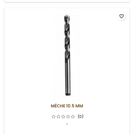
favorite_border
MÈCHE 10.5 MM
(0)
-