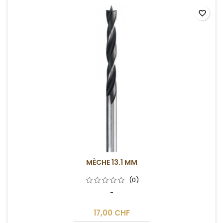
favorite_border
MÈCHE 13.1 MM
(0)
-
17,00 CHF