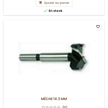
Ajouter au panier


En stock
favorite_border
MÈCHE 14.3 MM
(0)