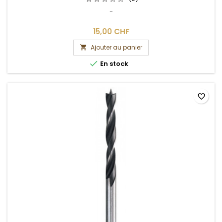
-
15,00 CHF
Ajouter au panier


En stock
favorite_border