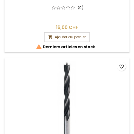
(0)
-
16,00 CHF
Ajouter au panier


Derniers articles en stock
favorite_border