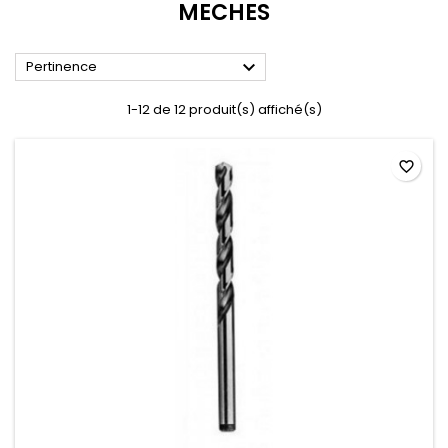
MECHES

Pertinence
1-12 de 12 produit(s) affiché(s)
favorite_border