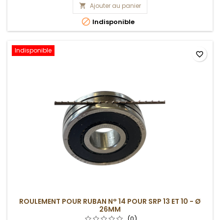
Ajouter au panier


Indisponible
Indisponible
favorite_border
ROULEMENT POUR RUBAN N° 14 POUR SRP 13 ET 10 - Ø
26MM
(0)