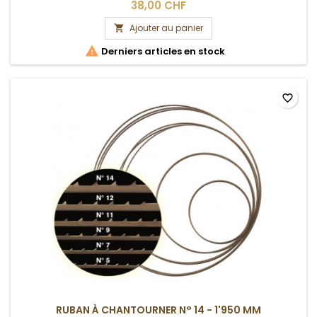
38,00 CHF
Ajouter au panier


Derniers articles en stock
favorite_border
RUBAN À CHANTOURNER N° 14 - 1'950 MM