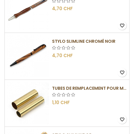
4,70 CHF
favorite_border
STYLO SLIMLINE CHROMÉ NOIR
4,70 CHF
favorite_border
TUBES DE REMPLACEMENT POUR MÉCANISME SLIMLINE
1,10 CHF
favorite_border