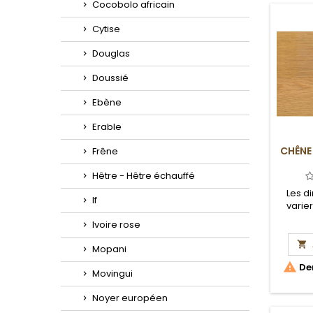
Cocobolo africain
Cytise
Douglas
Doussié
Ebène
Erable
CHÊNE
Frêne
Hêtre - Hêtre échauffé
Les d
If
varie
Ivoire rose

Mopani

Der
Movingui
Noyer européen