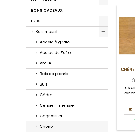
Toggle
BONS CADEAUX
BOIS
Toggle
Bois massif
Toggle
Acacia à girafe
Acajou du Zaïre
Arolle
CHÊNE
Bois de plomb
Buis
Les d
varie
Cèdre
Cerisier - merisier

Cognassier
Chêne