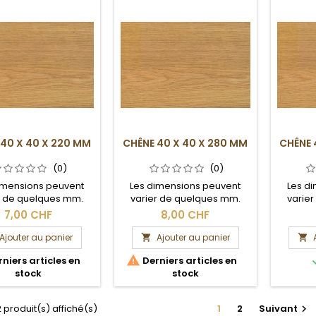
 40 X 40 X 220 MM
CHÊNE 40 X 40 X 280 MM
CHÊNE 
(0)
(0)
imensions peuvent
Les dimensions peuvent
Les d
r de quelques mm.
varier de quelques mm.
varie
Section brute.
Section brute.
S
7,00 CHF
8,00 CHF
Ajouter au panier
Ajouter au panier



niers articles en
Derniers articles en
stock
stock
2 produit(s) affiché(s)
1
2
Suivant
