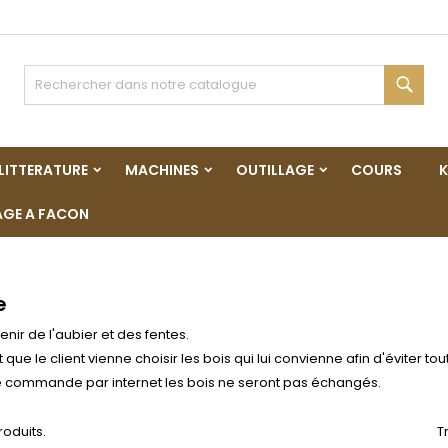
es listes
(modalTitle))
réer une liste d'envies
onnexion
Rech
Créer une nouvelle liste
confirmMessage))
us devez être connecté pour ajouter des produits à votre liste
m de la liste d'envies
nvies.
LITTERATURE
MACHINES
OUTILLAGE
COURS
K
((cancelText))
((modalDeleteText)
Annuler
Connexio
GE A FACON
Annuler
Créer une liste d'envie
e
enir de l'aubier et des fentes.
t que le client vienne choisir les bois qui lui convienne afin d'éviter t
e commande par internet les bois ne seront pas échangés.
produits.
T