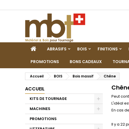
M
(
C
C
add_circle_outline
((
Vo
No
d'e
ACCUEIL
ABRASIFS
BOIS
FINITIONS
PROMOTIONS
BONS CADEAUX
TOURNA
Accueil
BOIS
Bois massif
Chêne
Chên
ACCUEIL
Peut cont
KITS DE TOURNAGE
L'idéal es
Toggle
MACHINES
En cas d
Toggle
PROMOTIONS
Il y a 22 
LITTERATURE