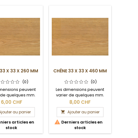
33 X 33 X 260 MM
CHÊNE 33 X 33 X 460 MM
(0)
(0)
imensions peuvent
Les dimensions peuvent
r de quelques mm.
varier de quelques mm.
ection brute.
Section brute.
6,00 CHF
8,00 CHF
Ajouter au panier
Ajouter au panier


niers articles en
Derniers articles en
stock
stock