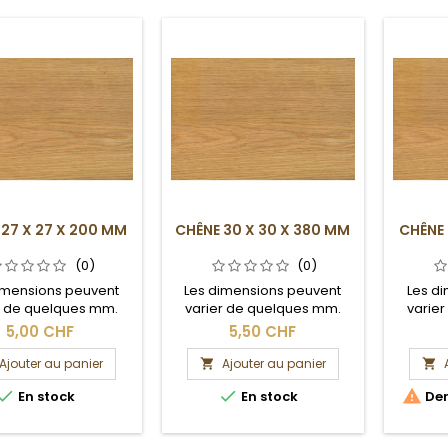
 27 X 27 X 200 MM
CHÊNE 30 X 30 X 380 MM
CHÊNE 
(0)
(0)
imensions peuvent
Les dimensions peuvent
Les d
r de quelques mm.
varier de quelques mm.
varie
Section brute.
Section brute.
S
5,00 CHF
5,50 CHF
Ajouter au panier
Ajouter au panier





En stock
En stock
Der