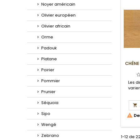
Noyer américain
Olivier européen
Olivier africain
Orme
Padouk
Platane
CHÊNE
Poirier
Pommier
Les d
varie
Prunier
Séquoia

Sipo

Der
Wengé
Zebrano
1-12 de 2