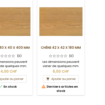
40 X 40 X 400 MM
CHÊNE 42 X 42 X 180 MM
(0)
(0)
imensions peuvent
Les dimensions peuvent
r de quelques mm.
varier de quelques mm.
ection brute.
Section brute.
4,00 CHF
6,00 CHF
Ajouter au panier
Ajouter au panier



En stock
Derniers articles en
stock