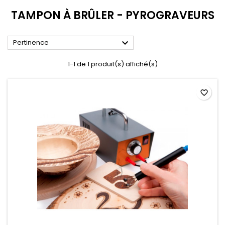
TAMPON À BRÛLER - PYROGRAVEURS

Pertinence
1-1 de 1 produit(s) affiché(s)
favorite_border