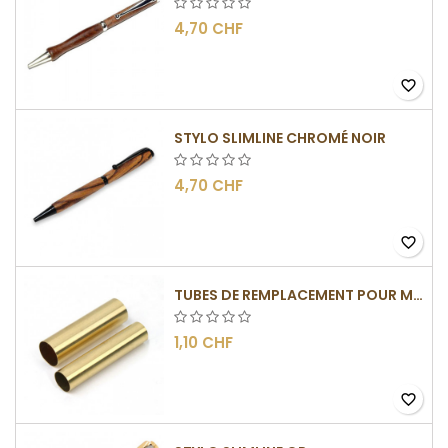
4,70 CHF
favorite_border
STYLO SLIMLINE CHROMÉ NOIR
4,70 CHF
favorite_border
TUBES DE REMPLACEMENT POUR MÉCANISME SLIMLINE
1,10 CHF
favorite_border