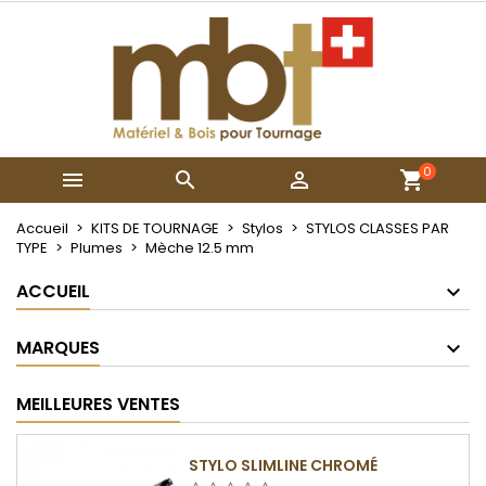
×
×
×
Mes listes
Créer une liste d'envies
Connexion
Créer une nouvelle liste
add_circle_outline
Vous devez être connecté pour ajouter des produits
Nom de la liste d'envies
à votre liste d'envies.
0



Annuler
Connexion
Annuler
Créer une liste d'envies
Accueil
KITS DE TOURNAGE
Stylos
STYLOS CLASSES PAR
TYPE
Plumes
Mèche 12.5 mm
ACCUEIL
MARQUES
MEILLEURES VENTES
STYLO SLIMLINE CHROMÉ