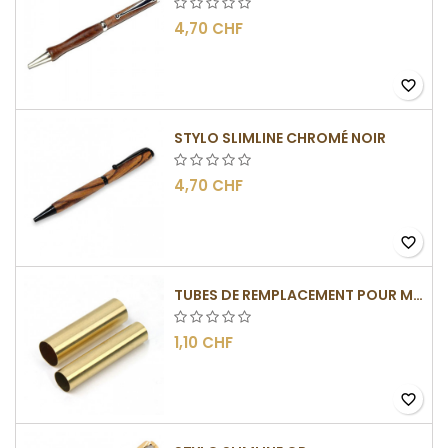
4,70 CHF
favorite_border
STYLO SLIMLINE CHROMÉ NOIR
4,70 CHF
favorite_border
TUBES DE REMPLACEMENT POUR MÉCANISME SLIMLINE
1,10 CHF
favorite_border