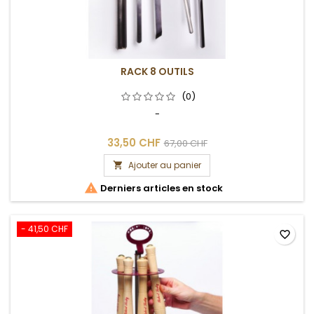
RACK 8 OUTILS
(0)
-
33,50 CHF
67,00 CHF
Ajouter au panier


Derniers articles en stock
- 41,50 CHF
favorite_border