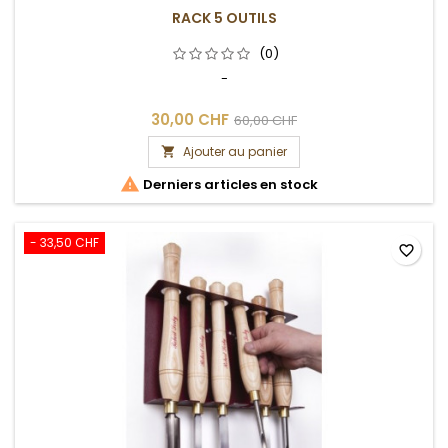
RACK 5 OUTILS
(0)
-
30,00 CHF
60,00 CHF
Ajouter au panier


Derniers articles en stock
- 33,50 CHF
favorite_border