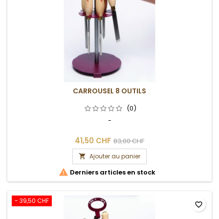
CARROUSEL 8 OUTILS
(0)
-
41,50 CHF
83,00 CHF
Ajouter au panier


Derniers articles en stock
- 39,50 CHF
favorite_border