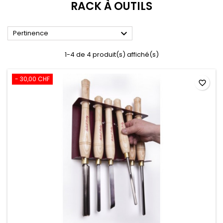
RACK À OUTILS

Pertinence
1-4 de 4 produit(s) affiché(s)
- 30,00 CHF
favorite_border