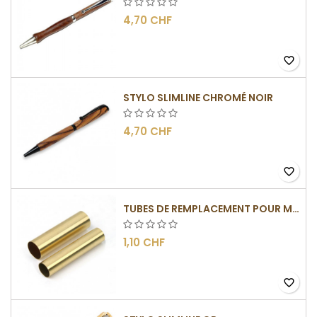
4,70 CHF
favorite_border
STYLO SLIMLINE CHROMÉ NOIR
4,70 CHF
favorite_border
TUBES DE REMPLACEMENT POUR MÉCANISME SLIMLINE
1,10 CHF
favorite_border