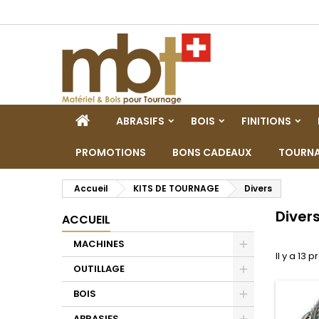
M
(
C
C
add_circle_outline
((
Vo
No
d'e
ACCUEIL
ABRASIFS
BOIS
FINITIONS
PROMOTIONS
BONS CADEAUX
TOURNA
Accueil
KITS DE TOURNAGE
Divers
Diver
ACCUEIL
MACHINES
Il y a 13 p
Toggle
OUTILLAGE
Toggle
BOIS
Toggle
ABRASIFS