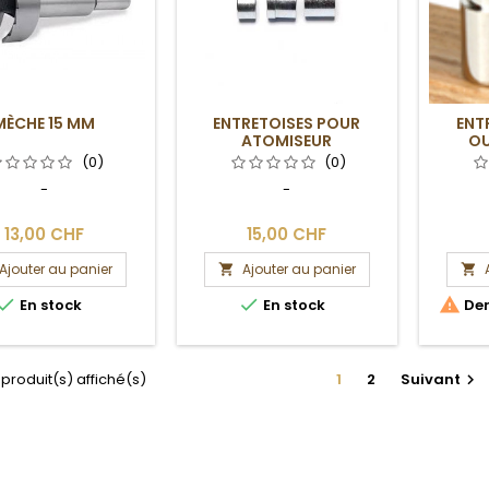
MÈCHE 15 MM
ENTRETOISES POUR
ENT
ATOMISEUR
OU
(0)
(0)
-
-
13,00 CHF
15,00 CHF
Ajouter au panier
Ajouter au panier





En stock
En stock
Der
 produit(s) affiché(s)
1
2
Suivant
