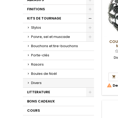
Toggle
FINITIONS
Toggle
KITS DE TOURNAGE
Toggle
Stylos
Toggle
Poivre, sel et muscade
COUV
Toggle
Bouchons et tire-bouchons
Porte-clés
Di
Rasoirs
Boules de Noël

Divers

Der
LITTERATURE
Toggle
BONS CADEAUX
COURS