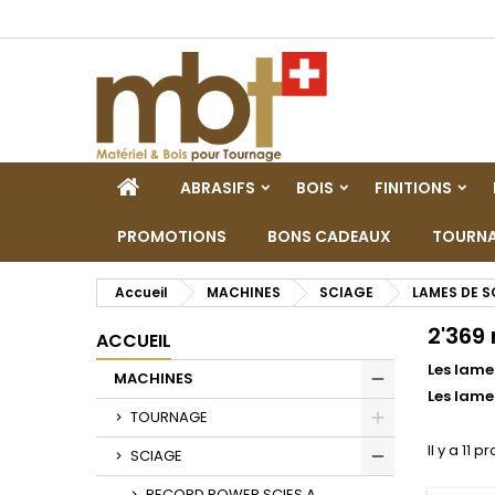
M
(
C
C
add_circle_outline
((
Vo
No
d'e
ACCUEIL
ABRASIFS
BOIS
FINITIONS
PROMOTIONS
BONS CADEAUX
TOURNA
Accueil
MACHINES
SCIAGE
LAMES DE S
2'36
ACCUEIL
Les lame
MACHINES
Les lame
Toggle
TOURNAGE
Toggle
Il y a 11 p
SCIAGE
Toggle
RECORD POWER SCIES A