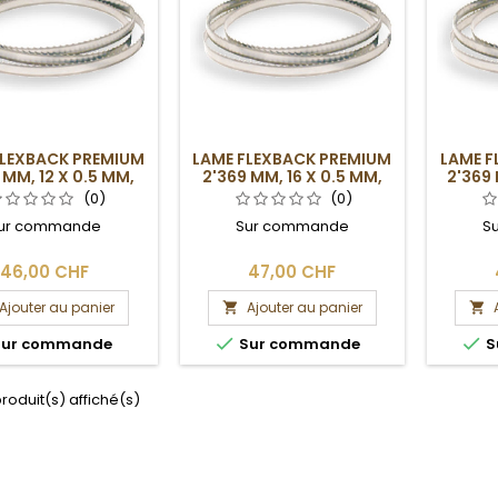
FLEXBACK PREMIUM
LAME FLEXBACK PREMIUM
LAME F
 MM, 12 X 0.5 MM,
2'369 MM, 16 X 0.5 MM,
2'369 
4DPP
4DPP
(0)
(0)
ur commande
Sur commande
S
46,00 CHF
47,00 CHF
Ajouter au panier
Ajouter au panier




ur commande
Sur commande
S
 produit(s) affiché(s)