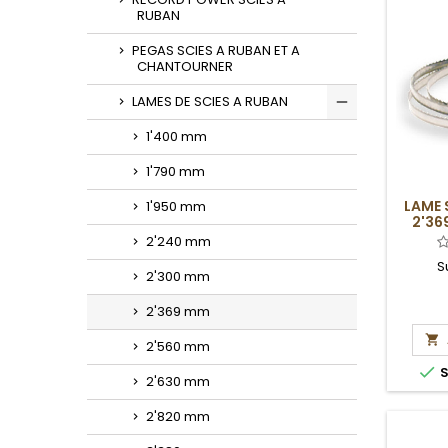
RUBAN
PEGAS SCIES A RUBAN ET A
CHANTOURNER
LAMES DE SCIES A RUBAN
Toggle
1'400 mm
1'790 mm
LAME 
1'950 mm
2'36
2'240 mm
S
2'300 mm
2'369 mm

2'560 mm

S
2'630 mm
2'820 mm