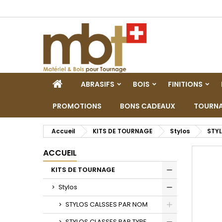
M
C
C
add_circle_outline
Vo
No
d'e
ACCUEIL
ABRASIFS
BOIS
FINITIONS
PROMOTIONS
BONS CADEAUX
TOURNA
Accueil
KITS DE TOURNAGE
Stylos
STYL
ACCUEIL
KITS DE TOURNAGE
Toggle
Stylos
Toggle
STYLOS CALSSES PAR NOM
Toggle
STYLOS CLASSES PAR TYPE