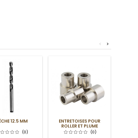
<
>
CHE 12.5 MM
ENTRETOISES POUR
TUBES 
ROLLER ET PLUME
POUR 
COMMANDER
BLACK
(0)
(0)