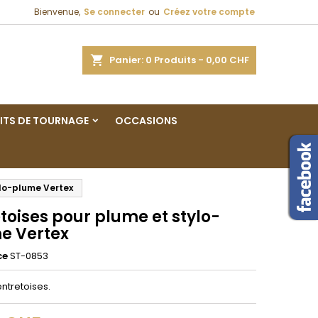
Bienvenue,
Se connecter
ou
Créez votre compte
×
×
×
ercher
Panier
0
Produits -
0,00 CHF
ITS DE TOURNAGE
OCCASIONS
n
s
ylo-plume Vertex
toises pour plume et stylo-
e Vertex
ce
ST-0853
entretoises.