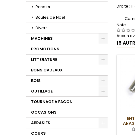
Droite : 
Rasoirs
Boules de Noël
Comm
Note
Divers
Aucun avi
MACHINES
16 AUT
Toggle
PROMOTIONS
LITTERATURE
Toggle
BONS CADEAUX
BOIS
Toggle
OUTILLAGE
Toggle
TOURNAGE A FACON
OCCASIONS
ENT
ABRASIFS
ARASE
MAJES
Toggle
COURS