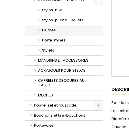
Toggle
Stylos-bille
Stylos-plume - Rollers
Plumes
Porte-mines
Stylets
MANDRINS ET ACCESSOIRES
ACRYLIQUES POUR STYLOS
CARRELETS DECOUPES AU
LASER
DESCRI
MECHES
Pour le c
Poivre, sel et muscade
Les entre
Toggle
Bouchons et tire-bouchons
Diamètre 
Porte-clés
Gauche :