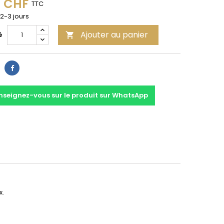
0 CHF
TTC
 2-3 jours
Ajouter au panier
é

Partager
nseignez-vous sur le produit sur WhatsApp
x.