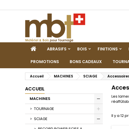
M
(
C
C
add_circle_outline
((
Vo
No
d'e
ACCUEIL
ABRASIFS
BOIS
FINITIONS
PROMOTIONS
BONS CADEAUX
TOURNA
Accueil
MACHINES
SCIAGE
Accessoire
Acces
ACCUEIL
Les lames
MACHINES
réaffûtab
Toggle
TOURNAGE
Il y a 12 p
Toggle
SCIAGE
Toggle
RECORD POWER SCIES A