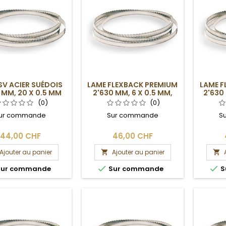
SV ACIER SUÉDOIS
LAME FLEXBACK PREMIUM
LAME F
 MM, 20 X 0.5 MM
2'630 MM, 6 X 0.5 MM,
2'630 
6DPP
(0)
(0)
ur commande
Sur commande
S
44,00 CHF
46,00 CHF
Ajouter au panier
Ajouter au panier




ur commande
Sur commande
S