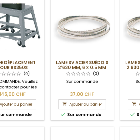
DE DÉPLACEMENT
LAME SV ACIER SUÉDOIS
LAME 
POUR BS350S
2'630 MM, 6 X 0.5 MM
2'630
(0)
(0)
OMMANDE. Veuillez
Sur commande
S
contacter pour les
 de livraison et les
145,00 CHF
37,00 CHF
frais de port.
Ajouter au panier
Ajouter au panier




ur commande
Sur commande
S