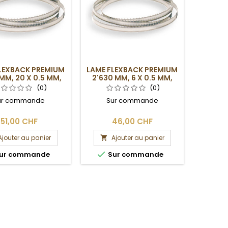
LEXBACK PREMIUM
LAME FLEXBACK PREMIUM
MM, 20 X 0.5 MM,
2'630 MM, 6 X 0.5 MM,
4DPP
4DPP
(0)
(0)
ur commande
Sur commande
51,00 CHF
46,00 CHF
Ajouter au panier
Ajouter au panier


ur commande
Sur commande