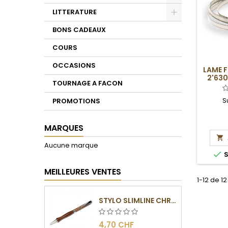
Toggle
LITTERATURE
Toggle
BONS CADEAUX
COURS
OCCASIONS
LAME 
2'630
TOURNAGE A FACON
S
PROMOTIONS
MARQUES

Aucune marque

S
MEILLEURES VENTES
1-12 de 12
STYLO SLIMLINE CHROMÉ
4,70 CHF