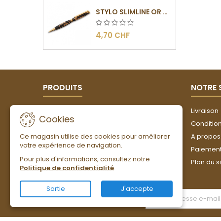
STYLO SLIMLINE OR - BARRETTE PLATE
4,70 CHF
PRODUITS
NOTRE 
Promotions
Livraison
Cookies
Nouveaux produits
Conditions
Ce magasin utilise des cookies pour améliorer
Meilleures ventes
A propos
votre expérience de navigation.
Paiement
Pour plus d'informations, consultez notre
Plan du s
Politique de confidentialité
.
Sortie
J'accepte
LETTRE D'INFORMATIONS