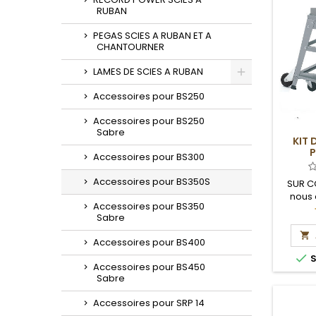
RUBAN
PEGAS SCIES A RUBAN ET A
CHANTOURNER
LAMES DE SCIES A RUBAN
Toggle
Accessoires pour BS250
Accessoires pour BS250
Sabre
KIT 
Accessoires pour BS300
Accessoires pour BS350S
SUR C
nous 
Accessoires pour BS350
délais
Sabre

Accessoires pour BS400

S
Accessoires pour BS450
Sabre
Accessoires pour SRP 14