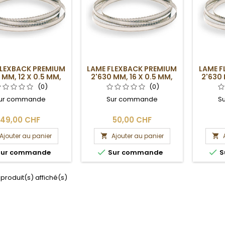
FLEXBACK PREMIUM
LAME FLEXBACK PREMIUM
LAME F
 MM, 12 X 0.5 MM,
2'630 MM, 16 X 0.5 MM,
2'630 
4DPP
4DPP
(0)
(0)
ur commande
Sur commande
S
49,00 CHF
50,00 CHF
Ajouter au panier
Ajouter au panier




ur commande
Sur commande
S
 produit(s) affiché(s)