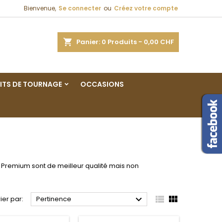
Bienvenue,
Se connecter
ou
Créez votre compte
×
×
×
×
ercher
Panier
0
Produits -
0,00 CHF
ITS DE TOURNAGE
OCCASIONS
)
n
s
k Premium sont de meilleur qualité mais non



rier par:
Pertinence