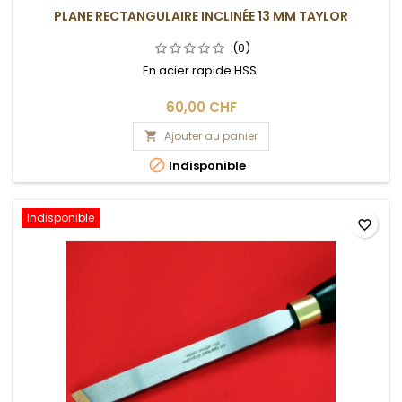
PLANE RECTANGULAIRE INCLINÉE 13 MM TAYLOR
(0)
En acier rapide HSS.
60,00 CHF
Ajouter au panier


Indisponible
Indisponible
favorite_border