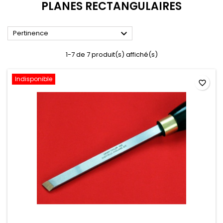
PLANES RECTANGULAIRES

Pertinence
1-7 de 7 produit(s) affiché(s)
Indisponible
favorite_border