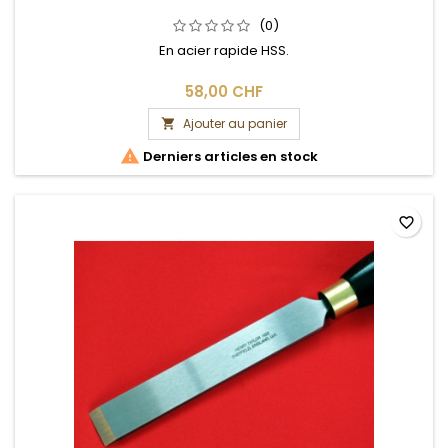
(0)
En acier rapide HSS.
58,00 CHF
Ajouter au panier


Derniers articles en stock
favorite_border