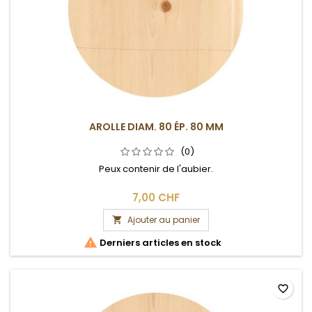
AROLLE DIAM. 80 ÉP. 80 MM
(0)
Peux contenir de l'aubier.
7,00 CHF
Ajouter au panier


Derniers articles en stock
favorite_border