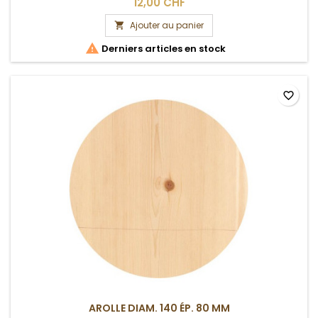
12,00 CHF
Ajouter au panier


Derniers articles en stock
favorite_border
AROLLE DIAM. 140 ÉP. 80 MM