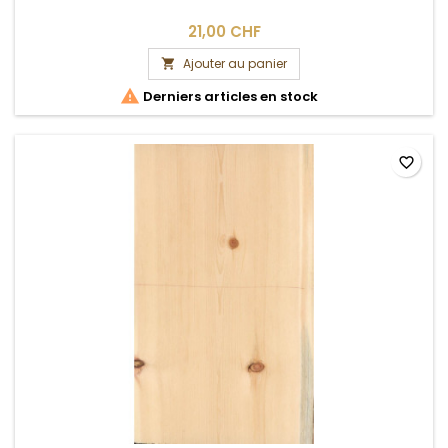
21,00 CHF
Ajouter au panier


Derniers articles en stock
favorite_border