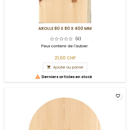
AROLLE 80 X 80 X 400 MM
(0)
Peux contenir de l'aubier.
21,00 CHF
Ajouter au panier


Derniers articles en stock
favorite_border