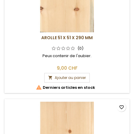
AROLLE 51 X 51 X 290 MM
(0)
Peux contenir de l'aubier.
9,00 CHF
Ajouter au panier


Derniers articles en stock
favorite_border