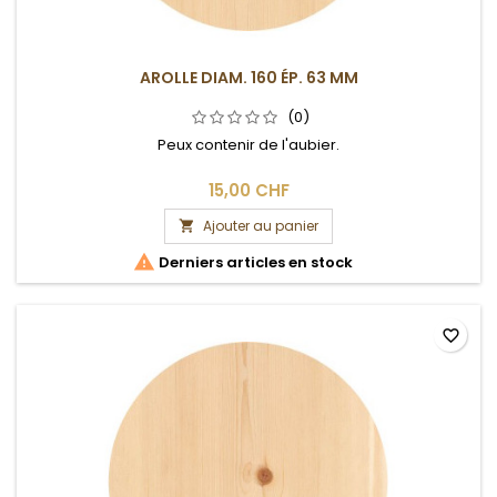
AROLLE DIAM. 160 ÉP. 63 MM
(0)
Peux contenir de l'aubier.
15,00 CHF
Ajouter au panier


Derniers articles en stock
favorite_border