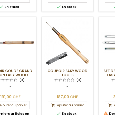


En stock
En stock
IR COUDÉ GRAND
COUPOIR EASY WOOD
SET D
ON EASY WOOD
TOOLS
EAS
TOOLS
(0)
(0)
-
-
191,00 CHF
187,00 CHF
Ajouter au panier
Ajouter au panier




niers articles en
En stock
Der