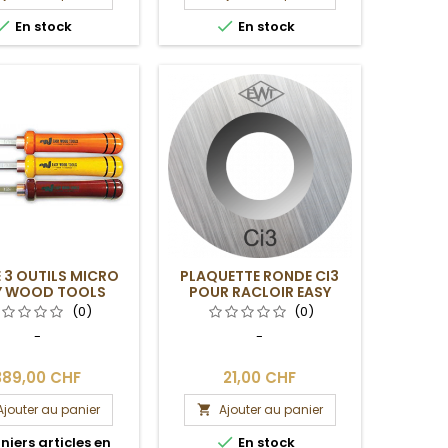


En stock
En stock
E 3 OUTILS MICRO
PLAQUETTE RONDE CI3
Y WOOD TOOLS
POUR RACLOIR EASY
WOOD TOOLS
(0)
(0)
-
-
389,00 CHF
21,00 CHF
Ajouter au panier
Ajouter au panier


niers articles en
En stock