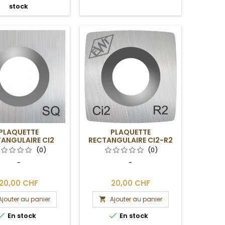
stock
PLAQUETTE
PLAQUETTE
ANGULAIRE CI2
RECTANGULAIRE CI2-R2
 RACLOIR EASY
POUR RACLOIR EASY
(0)
(0)
OOD TOOLS
WOOD TOOLS
-
-
20,00 CHF
20,00 CHF
Ajouter au panier
Ajouter au panier



En stock
En stock