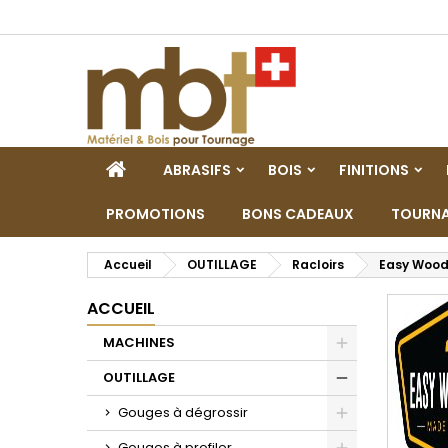
M
(
C
C
add_circle_outline
((
Vo
No
d'e
ACCUEIL
ABRASIFS
BOIS
FINITIONS
PROMOTIONS
BONS CADEAUX
TOURNA
Accueil
OUTILLAGE
Racloirs
Easy Wood
ACCUEIL
MACHINES
Toggle
OUTILLAGE
Toggle
Gouges à dégrossir
Toggle
Gouges à profiler