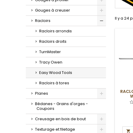
Toggle
Gouges à creuser
Toggle
Il y a 24 
Racloirs
Toggle
Racloirs arrondis
Racloirs droits
TurnMaster
Tracy Owen
Easy Wood Tools
Racloirs à tores
RACLO
Planes
W
Toggle
Bédanes - Grains d'orges -
Coupoirs
Creusage en bois de bout
Toggle
Texturage et filetage
