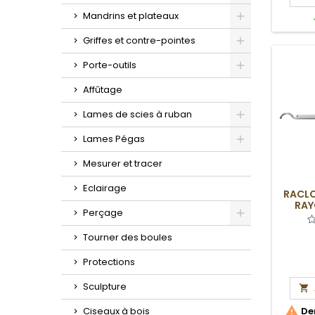
Toggle
Mandrins et plateaux
Toggle
Griffes et contre-pointes
Toggle
Porte-outils
Toggle
Affûtage
Lames de scies à ruban
Toggle
Lames Pégas
Toggle
Mesurer et tracer
Eclairage
RACLO
RAY
Perçage
Toggle
Tourner des boules
Protections
Sculpture


Ciseaux à bois
Der