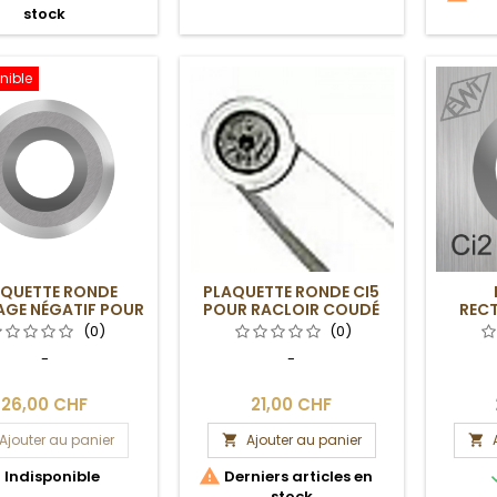
stock
nible
AQUETTE RONDE
PLAQUETTE RONDE CI5
AGE NÉGATIF POUR
POUR RACLOIR COUDÉ
RECT
LOIR EASY WOOD
EASY WOOD TOOLS
POUR
(0)
(0)
TOOLS
W
-
-
26,00 CHF
21,00 CHF
Ajouter au panier
Ajouter au panier




Indisponible
Derniers articles en
stock