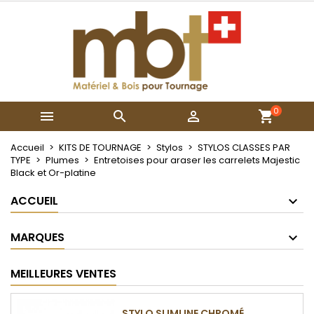
×
×
×
Mes listes
Créer une liste d'envies
Connexion
Créer une nouvelle liste
add_circle_outline
Vous devez être connecté pour ajouter des produits
Nom de la liste d'envies
à votre liste d'envies.
0



Annuler
Connexion
Annuler
Créer une liste d'envies
Accueil
KITS DE TOURNAGE
Stylos
STYLOS CLASSES PAR
TYPE
Plumes
Entretoises pour araser les carrelets Majestic
Black et Or-platine
ACCUEIL
MARQUES
MEILLEURES VENTES
STYLO SLIMLINE CHROMÉ