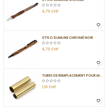
4,70 CHF
favorite_border
STYLO SLIMLINE CHROMÉ NOIR
4,70 CHF
favorite_border
TUBES DE REMPLACEMENT POUR MÉCANISME SLIMLINE
1,10 CHF
favorite_border