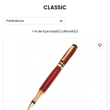
CLASSIC

Pertinence
1-6 de 6 produit(s) affiché(s)
favorite_border