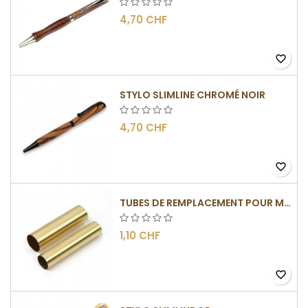
4,70 CHF
favorite_border
STYLO SLIMLINE CHROMÉ NOIR
4,70 CHF
favorite_border
TUBES DE REMPLACEMENT POUR MÉCANISME SLIMLINE
1,10 CHF
favorite_border