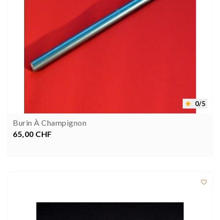
0/5

Burin À Champignon
65,00 CHF
Prix


