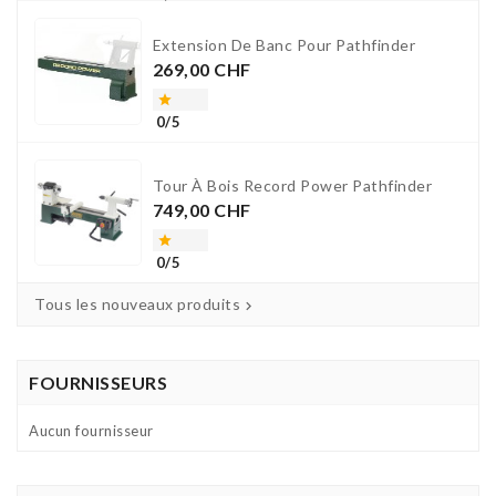
Extension De Banc Pour Pathfinder
Prix
269,00 CHF

0/5
Tour À Bois Record Power Pathfinder
Prix
749,00 CHF

0/5
Tous les nouveaux produits

FOURNISSEURS
Aucun fournisseur