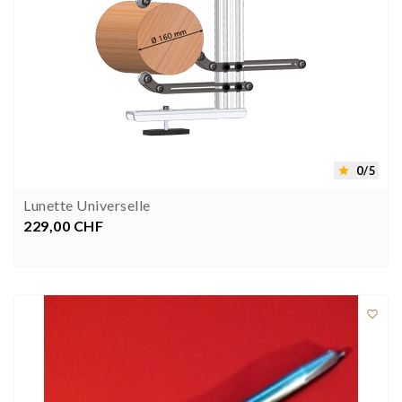
0/5

Lunette Universelle
229,00 CHF
Prix


