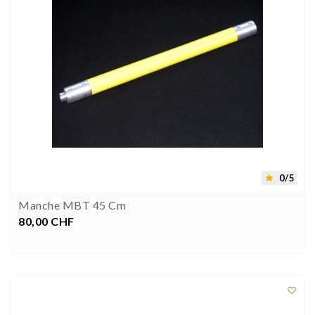
0/5

Manche MBT 45 Cm
80,00 CHF
Prix


