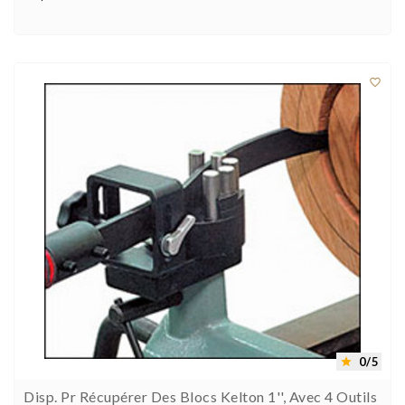



0/5

Disp. Pr Récupérer Des Blocs Kelton 1'', Avec 4 Outils