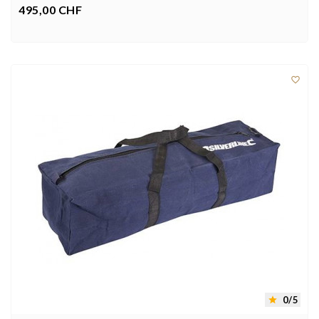
495,00 CHF
Prix



0/5
