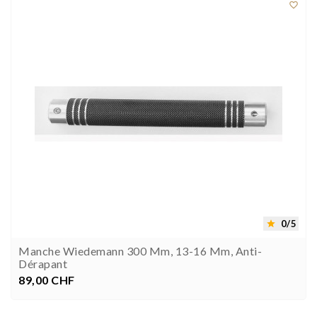

0/5

Manche Wiedemann 300 Mm, 13-16 Mm, Anti-
Dérapant
89,00 CHF
Prix

