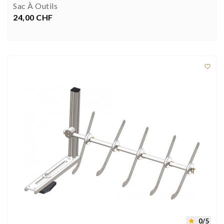
Sac À Outils
24,00 CHF
Prix



0/5
