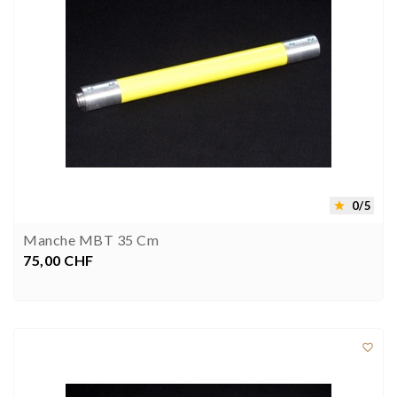
0/5

Manche MBT 35 Cm
75,00 CHF
Prix


