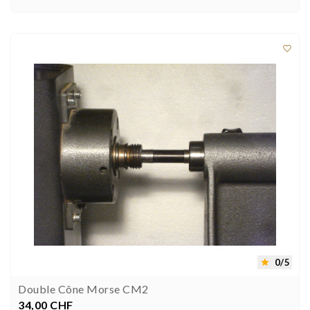



0/5

Double Cône Morse CM2
34,00 CHF
Prix