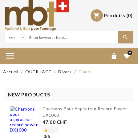
Produits
(0)



0


Accueil
OUTILLAGE
Divers
Divers
NEW PRODUCTS
Charbons Pour Aspirateur Record Power
DX1000
Prix
47,00 CHF

0/5