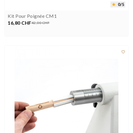
0/5

Kit Pour Poignée CM1
16,80 CHF
Prix
Prix
42,00 CHF


