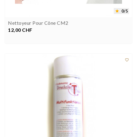
0/5

Nettoyeur Pour Cône CM2
12,00 CHF
Prix


