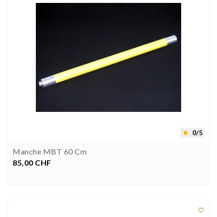
0/5

Manche MBT 60 Cm
85,00 CHF
Prix


