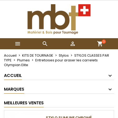
×
×
×
Mes listes
Créer une liste d'envies
Connexion
Créer une nouvelle liste
add_circle_outline
Vous devez être connecté pour ajouter des produits
Nom de la liste d'envies
à votre liste d'envies.
0



Annuler
Connexion
Annuler
Créer une liste d'envies
Accueil
KITS DE TOURNAGE
Stylos
STYLOS CLASSES PAR
TYPE
Plumes
Entretoises pour araser les carrelets
Olympian Elite
ACCUEIL
MARQUES
MEILLEURES VENTES
STYLO SLIMLINE CHROMÉ