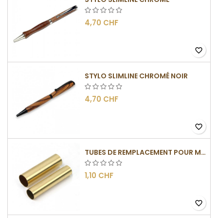
4,70 CHF
favorite_border
STYLO SLIMLINE CHROMÉ NOIR
4,70 CHF
favorite_border
TUBES DE REMPLACEMENT POUR MÉCANISME SLIMLINE
1,10 CHF
favorite_border