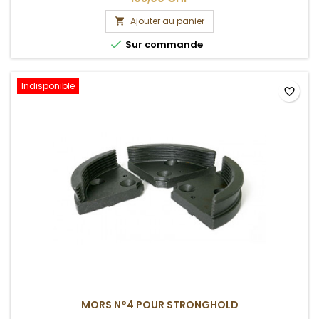
Ajouter au panier


Sur commande
Indisponible
favorite_border
MORS N°4 POUR STRONGHOLD