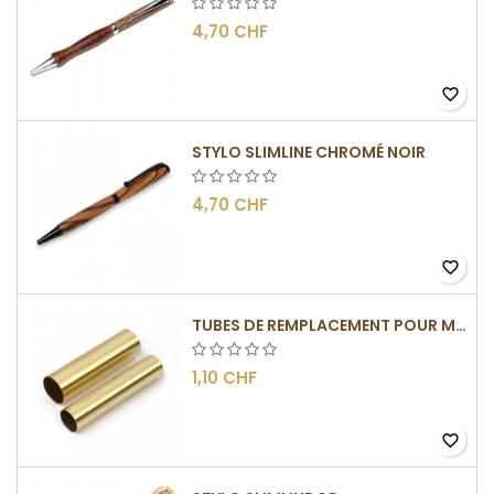
4,70 CHF
favorite_border
STYLO SLIMLINE CHROMÉ NOIR
4,70 CHF
favorite_border
TUBES DE REMPLACEMENT POUR MÉCANISME SLIMLINE
1,10 CHF
favorite_border