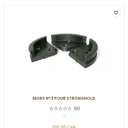
favorite_border
MORS N°3 POUR STRONGHOLD
(0)
-
105,00 CHF