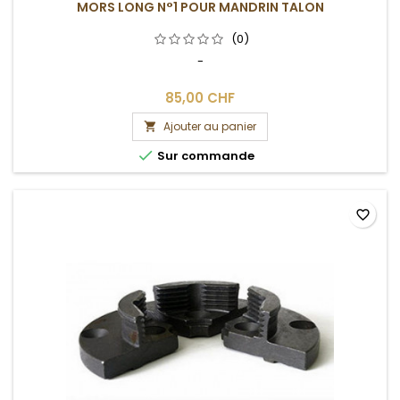
MORS LONG N°1 POUR MANDRIN TALON
(0)
-
85,00 CHF
Ajouter au panier


Sur commande
favorite_border