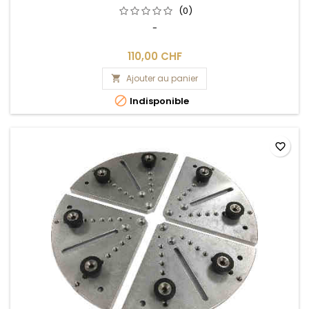
(0)
-
110,00 CHF
Ajouter au panier


Indisponible
favorite_border