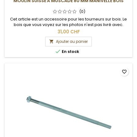
MOULIN SUISSE À MUSCADE 80 MM MANIVELLE BOIS
(0)
Cet article est un accessoire pour les tourneurs sur bois. Le
bois que vous voyez sur les photos n'est pas livré avec.
31,00 CHF
Ajouter au panier


En stock
favorite_border