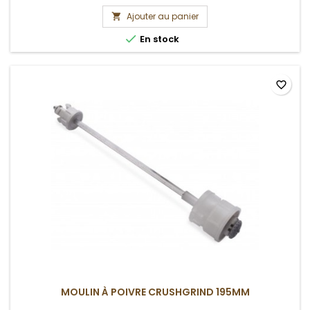
Ajouter au panier


En stock
favorite_border
MOULIN À POIVRE CRUSHGRIND 195MM