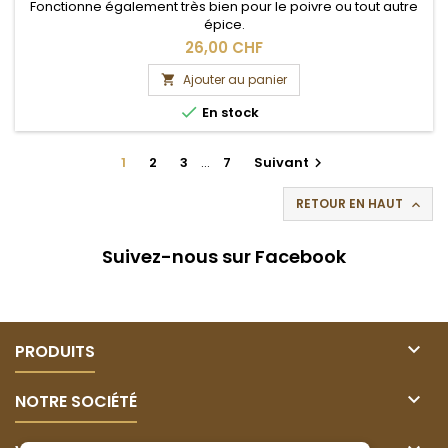
Fonctionne également très bien pour le poivre ou tout autre
épice.
26,00 CHF
Ajouter au panier


En stock
1
2
3
…
7
Suivant

RETOUR EN HAUT

Suivez-nous sur Facebook

PRODUITS

NOTRE SOCIÉTÉ