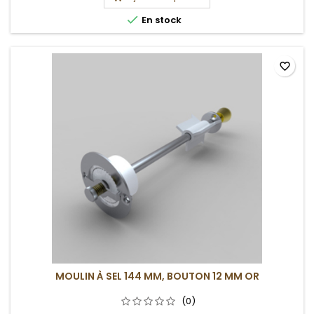

En stock
favorite_border
MOULIN À SEL 144 MM, BOUTON 12 MM OR
(0)