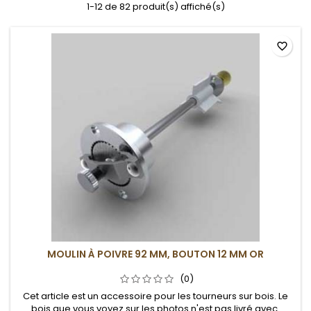
1-12 de 82 produit(s) affiché(s)
favorite_border
MOULIN À POIVRE 92 MM, BOUTON 12 MM OR
(0)
Cet article est un accessoire pour les tourneurs sur bois. Le
bois que vous voyez sur les photos n'est pas livré avec.