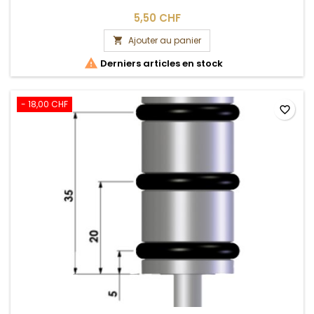
5,50 CHF
Ajouter au panier


Derniers articles en stock
- 18,00 CHF
favorite_border