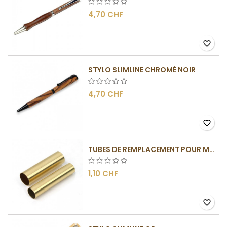
4,70 CHF
favorite_border
STYLO SLIMLINE CHROMÉ NOIR
4,70 CHF
favorite_border
TUBES DE REMPLACEMENT POUR MÉCANISME SLIMLINE
1,10 CHF
favorite_border