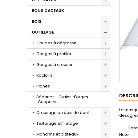
Toggle
BONS CADEAUX
BOIS
Toggle
OUTILLAGE
Toggle
Gouges à dégrossir
Toggle
Gouges à profiler
Toggle
Gouges à creuser
Toggle
Racloirs
Toggle
Planes
Toggle
DESCRI
Bédanes - Grains d'orges -
Coupoirs
Le masque
Creusage en bois de bout
désagréab
Toggle
Texturage et filetage
Comm
Toggle
Mandrins et plateaux
Note