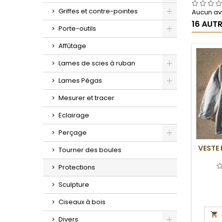
Toggle
Griffes et contre-pointes
Aucun avi
16 AUT
Toggle
Porte-outils
Toggle
Affûtage
Lames de scies à ruban
Toggle
Lames Pégas
Toggle
Mesurer et tracer
Eclairage
Perçage
Toggle
VESTE
Tourner des boules
Protections
Sculpture
Ciseaux à bois

Divers