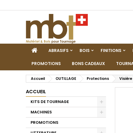
M
C
C
add_circle_outline
Vo
No
d'e
ACCUEIL
ABRASIFS
BOIS
FINITIONS
PROMOTIONS
BONS CADEAUX
TOURNA
Accueil
OUTILLAGE
Protections
Visière
ACCUEIL
KITS DE TOURNAGE
Toggle
MACHINES
Toggle
PROMOTIONS
LITTERATURE